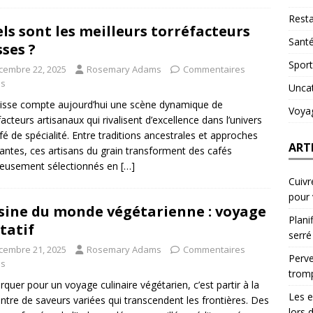
Resta
ls sont les meilleurs torréfacteurs
Sant
sses ?
Sport
cembre 22, 2025
Rosemary Adams
Commentaires
és
Unca
isse compte aujourd’hui une scène dynamique de
Voya
facteurs artisanaux qui rivalisent d’excellence dans l’univers
fé de spécialité. Entre traditions ancestrales et approches
ART
antes, ces artisans du grain transforment des cafés
neusement sélectionnés en
[…]
Cuivr
pour
sine du monde végétarienne : voyage
Plani
tatif
serré
cembre 21, 2025
Rosemary Adams
Commentaires
Perve
és
trom
quer pour un voyage culinaire végétarien, c’est partir à la
Les e
ntre de saveurs variées qui transcendent les frontières. Des
lors 