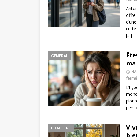
Anto
offre
d’une
cette
[…]
Ête
GENERAL
ma
dé
ferm
L’hyp
mondi
pionn
perso
Viv
BIEN-ETRE
bie