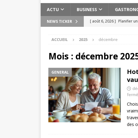
ACTU
BUSINESS
GASTRON
[ août 6, 2026 ]
Planifier u
NEWS TICKER
pratiques
ACTU
ACCUEIL
2025
décembre
[ août 3, 2026 ]
Pervers nar
[ août 2, 2026 ]
Les expéri
Mois :
décembre 202
Maroc
ACTU
Hot
GENERAL
[ août 2, 2026 ]
Meilleure s
vau
ACTU
dé
[ août 7, 2026 ]
Cuivre bien
ferm
Chois
vraim
trave
des of