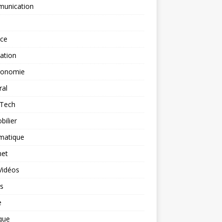
unication
nce
ation
ronomie
ral
-Tech
ilier
matique
net
Vidéos
rs
e
que