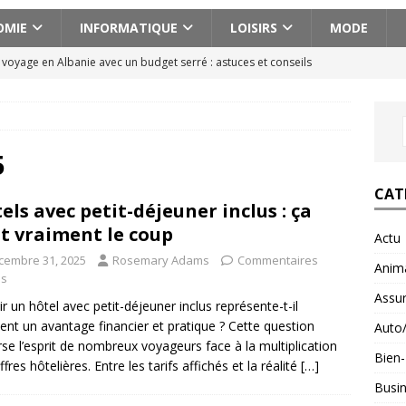
OMIE
INFORMATIQUE
LOISIRS
MODE
n voyage en Albanie avec un budget serré : astuces et conseils
cissique définition : 7 signes qui ne trompent pas
BIEN-ETRE
ences actionnantes à ne pas manquer lors de votre escapade au
5
CAT
els avec petit-déjeuner inclus : ça
aison pour voyager en Géorgie : conseils pratiques et astuces
t vraiment le coup
Actu
cembre 31, 2025
Rosemary Adams
Commentaires
Anim
fait : ce que ce minéral fait vraiment pour vous
és
BIEN-ETRE
Assu
ir un hôtel avec petit-déjeuner inclus représente-t-il
ent un avantage financier et pratique ? Cette question
Auto
rse l’esprit de nombreux voyageurs face à la multiplication
Bien-
fres hôtelières. Entre les tarifs affichés et la réalité
[…]
Busi