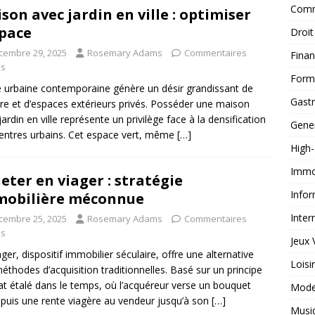
Comm
son avec jardin en ville : optimiser
space
Droit
cembre 29, 2025
Rosemary Adams
Commentaires
Fina
és
Form
e urbaine contemporaine génère un désir grandissant de
Gast
re et d’espaces extérieurs privés. Posséder une maison
jardin en ville représente un privilège face à la densification
Gene
entres urbains. Cet espace vert, même
[…]
High
Immob
eter en viager : stratégie
Infor
mobilière méconnue
Inter
cembre 25, 2025
Rosemary Adams
Commentaires
és
Jeux 
ager, dispositif immobilier séculaire, offre une alternative
Loisi
éthodes d’acquisition traditionnelles. Basé sur un principe
at étalé dans le temps, où l’acquéreur verse un bouquet
Mod
al puis une rente viagère au vendeur jusqu’à son
[…]
Musi