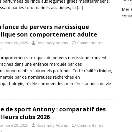
s parfumées de l’Inde aux légumes grillés méditerranéens,
ssant par les tofu marinés asiatiques, la
[…]
Meill
conse
nfance du pervers narcissique
lique son comportement adulte
cembre 20, 2025
Rosemary Adams
Commentaires
és
omportements toxiques du pervers narcissique trouvent
 racines dans une enfance marquée par des
nctionnements relationnels profonds. Cette réalité clinique,
mentée par de nombreuses recherches en
opathologie, révèle comment les premières années de vie
le de sport Antony : comparatif des
lleurs clubs 2026
cembre 20, 2025
Rosemary Adams
Commentaires
és