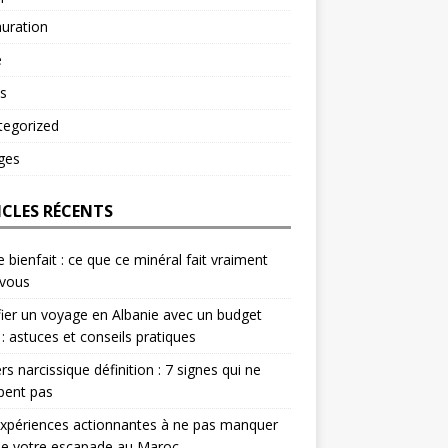
uration
é
s
tegorized
ges
ICLES RÉCENTS
e bienfait : ce que ce minéral fait vraiment
 vous
fier un voyage en Albanie avec un budget
 : astuces et conseils pratiques
rs narcissique définition : 7 signes qui ne
pent pas
xpériences actionnantes à ne pas manquer
de votre escapade au Maroc