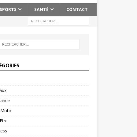
SPORTS
SANTÉ
CONTACT
ÉGORIES
aux
rance
/Moto
Etre
ness