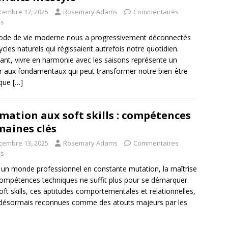
cembre 17, 2025
Rosemary Adams
Commentaires
és
ode de vie moderne nous a progressivement déconnectés
ycles naturels qui régissaient autrefois notre quotidien.
ant, vivre en harmonie avec les saisons représente un
r aux fondamentaux qui peut transformer notre bien-être
ique
[…]
mation aux soft skills : compétences
aines clés
cembre 13, 2025
Rosemary Adams
Commentaires
és
un monde professionnel en constante mutation, la maîtrise
ompétences techniques ne suffit plus pour se démarquer.
oft skills, ces aptitudes comportementales et relationnelles,
désormais reconnues comme des atouts majeurs par les