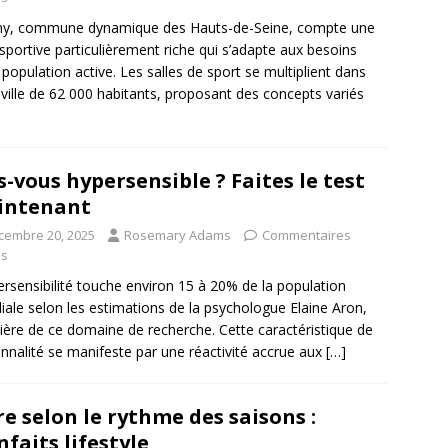
ny, commune dynamique des Hauts-de-Seine, compte une
 sportive particulièrement riche qui s’adapte aux besoins
 population active. Les salles de sport se multiplient dans
 ville de 62 000 habitants, proposant des concepts variés
s-vous hypersensible ? Faites le test
intenant
cembre 20, 2025
Rosemary Adams
Commentaires
és
ersensibilité touche environ 15 à 20% de la population
ale selon les estimations de la psychologue Elaine Aron,
ière de ce domaine de recherche. Cette caractéristique de
nnalité se manifeste par une réactivité accrue aux
[…]
re selon le rythme des saisons :
nfaits lifestyle