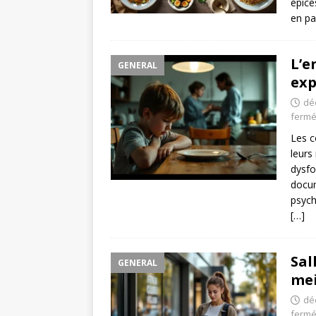
épice
en pa
L’e
GENERAL
exp
dé
ferm
Les c
leurs
dysfo
docu
psych
[…]
Sal
GENERAL
mei
dé
ferm