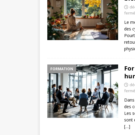
dé
ferm
Le m
des c
Pourt
retou
phys
For
FORMATION
hum
dé
ferm
Dans 
des c
Les s
sont 
[…]