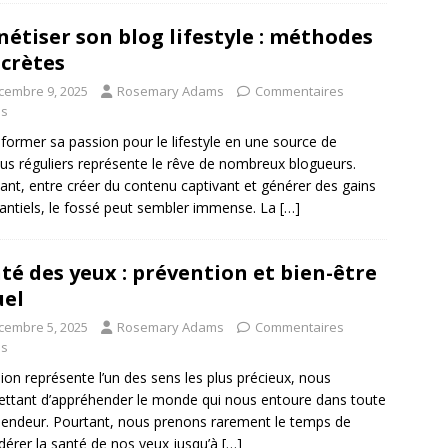
étiser son blog lifestyle : méthodes
crètes
cembre 9, 2025
Rosemary Adams
Commentaires
és
former sa passion pour le lifestyle en une source de
us réguliers représente le rêve de nombreux blogueurs.
ant, entre créer du contenu captivant et générer des gains
antiels, le fossé peut sembler immense. La
[…]
té des yeux : prévention et bien-être
uel
cembre 5, 2025
Rosemary Adams
Commentaires
és
sion représente l’un des sens les plus précieux, nous
ttant d’appréhender le monde qui nous entoure dans toute
lendeur. Pourtant, nous prenons rarement le temps de
dérer la santé de nos yeux jusqu’à
[…]