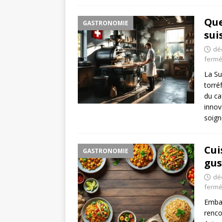
Que
GASTRONOMIE
sui
dé
ferm
La Su
torré
du ca
innov
soig
Cui
GASTRONOMIE
gus
dé
ferm
Embar
renco