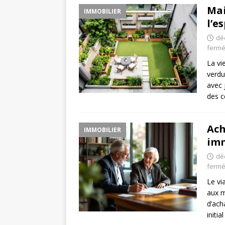
Mai
IMMOBILIER
l’e
dé
ferm
La vi
verdu
avec 
des c
Ach
IMMOBILIER
im
dé
ferm
Le vi
aux m
d’ach
initi