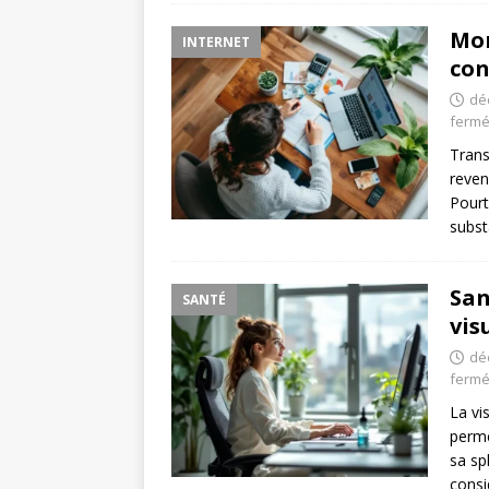
Mon
INTERNET
con
dé
ferm
Trans
reven
Pourt
subst
San
SANTÉ
vis
dé
ferm
La vi
perme
sa sp
consi