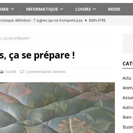
OMIE
INFORMATIQUE
LOISIRS
MODE
cissique définition : 7 signes qui ne trompent pas
BIEN-ETRE
ences actionnantes à ne pas manquer lors de votre escapade au
, ça se prépare !
aison pour voyager en Géorgie : conseils pratiques et astuces
, ça se prépare !
CAT
ces abdos efficaces pour un ventre plat et ferme
BIEN-ETRE
Santé
Commentaires fermés
Actu
n voyage en Albanie avec un budget serré : astuces et conseils
Anim
Assu
Auto
Bien-
Busi