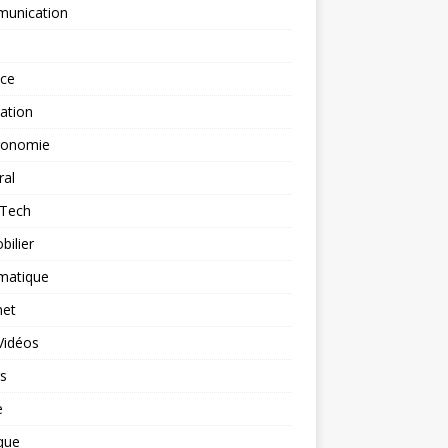
unication
nce
ation
ronomie
ral
-Tech
ilier
matique
net
Vidéos
rs
e
que