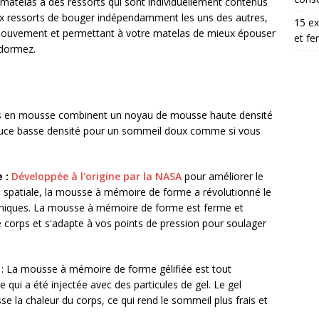
 matelas a des ressorts qui sont individuellement contenus
ux ressorts de bouger indépendamment les uns des autres,
15 ex
 mouvement et permettant à votre matelas de mieux épouser
et fe
 dormez.
s en mousse combinent un noyau de mousse haute densité
uce basse densité pour un sommeil doux comme si vous
 :
Développée à l'origine par la NASA
pour améliorer le
te spatiale, la mousse à mémoire de forme a révolutionné le
uniques. La mousse à mémoire de forme est ferme et
e corps et s'adapte à vos points de pression pour soulager
: La mousse à mémoire de forme gélifiée est tout
i a été injectée avec des particules de gel. Le gel
e la chaleur du corps, ce qui rend le sommeil plus frais et