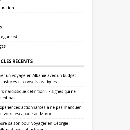
uration
é
s
tegorized
ges
ICLES RÉCENTS
fier un voyage en Albanie avec un budget
 : astuces et conseils pratiques
rs narcissique définition : 7 signes qui ne
pent pas
xpériences actionnantes à ne pas manquer
de votre escapade au Maroc
eure saison pour voyager en Géorgie :
ils pratiques et astuces