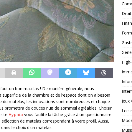
Comm
Droit
Fina
Form
Gast
Gene
High
Immob
Infor
l faut un bon matelas ! De manière générale, nous
Inter
la superficie de la chambre et de l'espace dont on a besoin
Jeux 
rie du matelas, les innovations sont nombreuses et chaque
ous promettra de douces nuit de sommeil agréables. Choisir
Loisi
 site
Hypnia
vous facilite la tâche grâce à un questionnaire
Mod
 sélection de matelas correspondant à votre profil. Aussi,
t dans le choix d'un matelas.
Musi