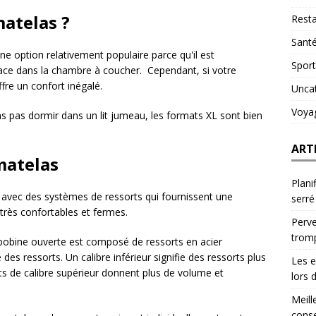
matelas ?
Resta
Sant
ne option relativement populaire parce qu'il est
Sport
ace dans la chambre à coucher. Cependant, si votre
fre un confort inégalé.
Unca
Voya
ns pas dormir dans un lit jumeau, les formats XL sont bien
ART
matelas
Plani
s avec des systèmes de ressorts qui fournissent une
serré
t très confortables et fermes.
Perve
trom
bobine ouverte est composé de ressorts en acier
es ressorts. Un calibre inférieur signifie des ressorts plus
Les e
rts de calibre supérieur donnent plus de volume et
lors 
Meill
conse