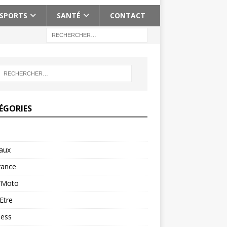
SPORTS
SANTÉ
CONTACT
ÉGORIES
aux
rance
/Moto
Etre
ness