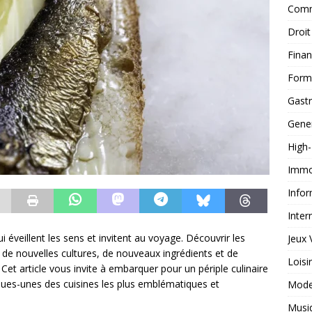
Comm
Droit
Fina
Form
Gast
Gene
High
Immob
Infor
Inter
éveillent les sens et invitent au voyage. Découvrir les
Jeux 
e de nouvelles cultures, de nouveaux ingrédients et de
Loisi
Cet article vous invite à embarquer pour un périple culinaire
lques-unes des cuisines les plus emblématiques et
Mod
Musi