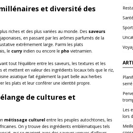
 millénaires et diversité des
Resta
Sant
Sport
s plus riches et des plus variées au monde. Des
saveurs
Unca
s japonaises, en passant par les arômes parfumés de la
 gustative extrêmement large. Parmi les plats
Voya
is, le
curry
indien ou encore le
pho
vietnamien.
ART
vant tout l’équilibre entre les saveurs, les textures et les
 et mettent en valeur des ingrédients locaux tels que le riz,
isine asiatique fait également la part belle aux herbes
Plani
r les plats et leur conférer une identité propre.
serré
Perve
élange de cultures et
trom
Les e
lors 
’un
métissage culturel
entre les peuples autochtones, les
Meill
fricaines. On y trouve des ingrédients emblématiques tels
conse
vocat, qui se marient avec des saveurs venues d’ailleurs,