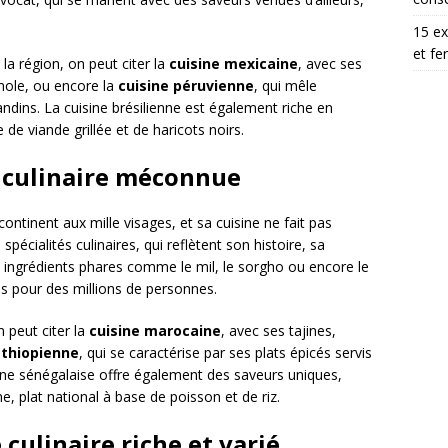
15 ex
et fe
 la région, on peut citer la
cuisine mexicaine
, avec ses
mole, ou encore la
cuisine péruvienne
, qui mêle
ndins. La cuisine brésilienne est également riche en
e viande grillée et de haricots noirs.
é culinaire méconnue
ntinent aux mille visages, et sa cuisine ne fait pas
écialités culinaires, qui reflètent son histoire, sa
s ingrédients phares comme le mil, le sorgho ou encore le
s pour des millions de personnes.
 peut citer la
cuisine marocaine
, avec ses tajines,
éthiopienne
, qui se caractérise par ses plats épicés servis
isine sénégalaise offre également des saveurs uniques,
 plat national à base de poisson et de riz.
 culinaire riche et varié