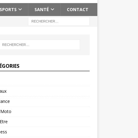
SPORTS
SANTÉ
CONTACT
ÉGORIES
aux
rance
/Moto
Etre
ness