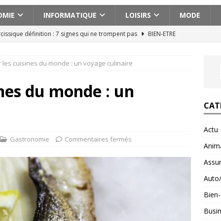
OMIE
INFORMATIQUE
LOISIRS
MODE
cissique définition : 7 signes qui ne trompent pas
BIEN-ETRE
ences actionnantes à ne pas manquer lors de votre escapade au
 les cuisines du monde : un voyage culinaire
aison pour voyager en Géorgie : conseils pratiques et astuces
ines du monde : un
CAT
ces abdos efficaces pour un ventre plat et ferme
BIEN-ETRE
Actu
n voyage en Albanie avec un budget serré : astuces et conseils
Gastronomie
Commentaires fermés
Anim
Assu
Auto
Bien-
Busi