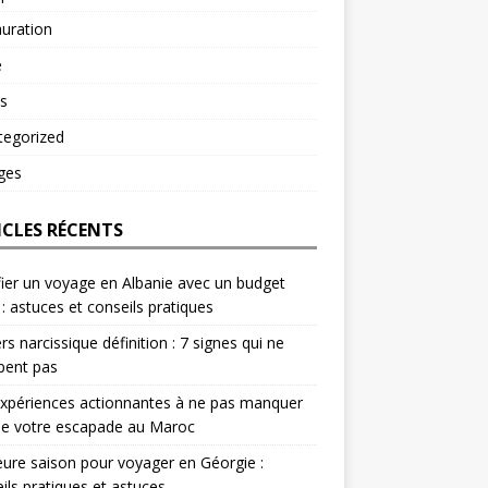
uration
é
s
tegorized
ges
ICLES RÉCENTS
fier un voyage en Albanie avec un budget
 : astuces et conseils pratiques
rs narcissique définition : 7 signes qui ne
pent pas
xpériences actionnantes à ne pas manquer
de votre escapade au Maroc
eure saison pour voyager en Géorgie :
ils pratiques et astuces