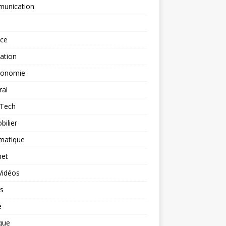
unication
nce
ation
ronomie
ral
-Tech
ilier
matique
net
Vidéos
rs
e
que