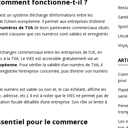
 comment fonctionne-t-il ?
Resta
st un système d’échange d’informations entre les
Sant
e l’Union européenne. Il permet aux entreprises d’obtenir
Sport
 numéros de TVA
de leurs partenaires commerciaux situés
uvent s’assurer que ces numéros sont valides et enregistrés
Unca
Voya
es échanges commerciaux entre les entreprises de l’UE, en
es à la TVA. Le VIES est accessible gratuitement via un
ART
ropéenne
. Pour vérifier la validité d’un numéro de TVA, il
nregistrée l’entreprise concernée, puis d’entrer son numéro
Cuivr
pour
e numéro est valide ou non et, le cas échéant, affiche les
Plani
 adresse, etc.). Il est à noter que le VIES ne permet pas de
serré
tion fiscale détaillée d’une entreprise. Son rôle se limite à
Perve
trom
essentiel pour le commerce
Les e
lors 