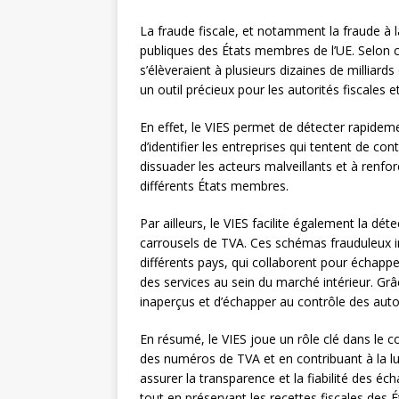
La fraude fiscale, et notamment la fraude à 
publiques des États membres de l’UE. Selon ce
s’élèveraient à plusieurs dizaines de milliar
un outil précieux pour les autorités fiscales e
En effet, le VIES permet de détecter rapidem
d’identifier les entreprises qui tentent de cont
dissuader les acteurs malveillants et à renfor
différents États membres.
Par ailleurs, le VIES facilite également la dét
carrousels de TVA. Ces schémas frauduleux i
différents pays, qui collaborent pour échapper
des services au sein du marché intérieur. Grâc
inaperçus et d’échapper au contrôle des autor
En résumé, le VIES joue un rôle clé dans le c
des numéros de TVA et en contribuant à la lutt
assurer la transparence et la fiabilité des 
tout en préservant les recettes fiscales des