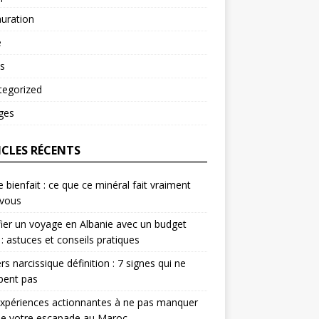
uration
é
s
tegorized
ges
ICLES RÉCENTS
e bienfait : ce que ce minéral fait vraiment
 vous
fier un voyage en Albanie avec un budget
 : astuces et conseils pratiques
rs narcissique définition : 7 signes qui ne
pent pas
xpériences actionnantes à ne pas manquer
de votre escapade au Maroc