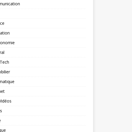
unication
nce
ation
ronomie
ral
-Tech
ilier
matique
net
Vidéos
rs
e
que