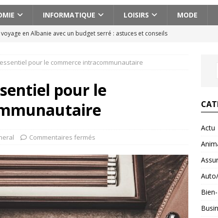
OMIE
INFORMATIQUE
LOISIRS
MODE
n voyage en Albanie avec un budget serré : astuces et conseils
il essentiel pour le commerce intracommunautaire
cissique définition : 7 signes qui ne trompent pas
BIEN-ETRE
ences actionnantes à ne pas manquer lors de votre escapade au
ssentiel pour le
CAT
ommunautaire
aison pour voyager en Géorgie : conseils pratiques et astuces
Actu
neral
Commentaires fermés
Anim
fait : ce que ce minéral fait vraiment pour vous
BIEN-ETRE
Assu
Auto
Bien-
Busi