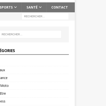
SPORTS
SANTÉ
CONTACT
ÉGORIES
aux
rance
/Moto
Etre
ness