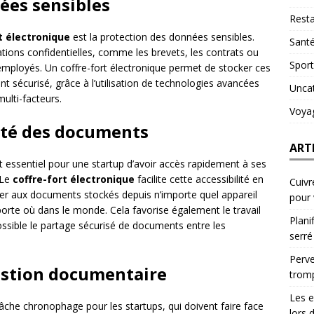
ées sensibles
Resta
t électronique
est la protection des données sensibles.
Sant
ions confidentielles, comme les brevets, les contrats ou
Sport
 employés. Un coffre-fort électronique permet de stocker ces
écurisé, grâce à l’utilisation de technologies avancées
Unca
multi-facteurs.
Voya
lité des documents
ART
 essentiel pour une startup d’avoir accès rapidement à ses
 Le
coffre-fort électronique
facilite cette accessibilité en
Cuivr
der aux documents stockés depuis n’importe quel appareil
pour
porte où dans le monde. Cela favorise également le travail
Plani
possible le partage sécurisé de documents entre les
serré
Perve
gestion documentaire
trom
Les e
che chronophage pour les startups, qui doivent faire face
lors 