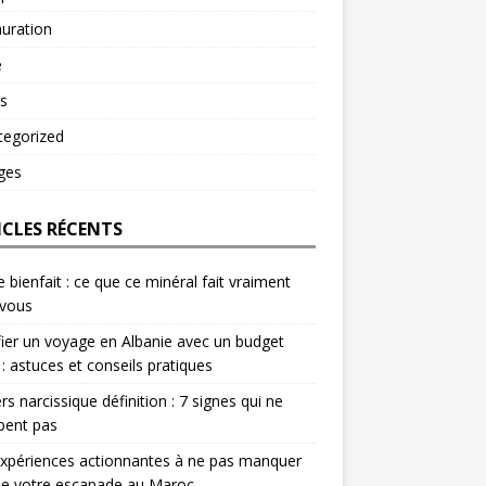
uration
é
s
tegorized
ges
ICLES RÉCENTS
e bienfait : ce que ce minéral fait vraiment
 vous
fier un voyage en Albanie avec un budget
 : astuces et conseils pratiques
rs narcissique définition : 7 signes qui ne
pent pas
xpériences actionnantes à ne pas manquer
de votre escapade au Maroc