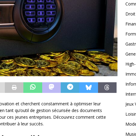
Comm
Droit
Fina
Form
Gast
Gene
High
Immob
Infor
Inter
nnovation et cherchent constamment à optimiser leur
Jeux 
 en tant qu’outil de gestion sécurisée des documents
Loisi
our ces jeunes entreprises. Découvrez comment cette
ontribuer à leur succès.
Mod
Musi