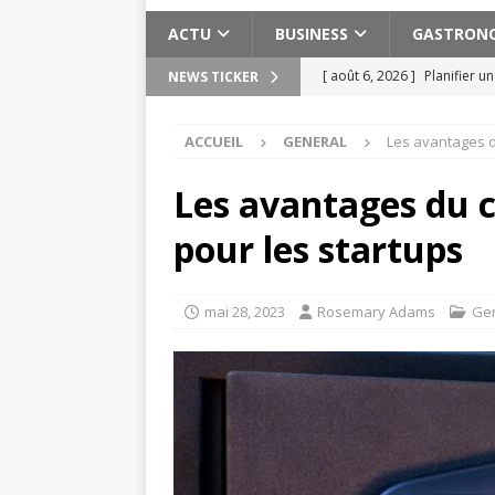
ACTU
BUSINESS
GASTRON
[ août 6, 2026 ]
Planifier u
NEWS TICKER
pratiques
ACTU
ACCUEIL
GENERAL
Les avantages du
[ août 3, 2026 ]
Pervers nar
[ août 2, 2026 ]
Les expéri
Les avantages du c
Maroc
ACTU
pour les startups
[ août 2, 2026 ]
Meilleure s
ACTU
mai 28, 2023
Rosemary Adams
Ge
[ août 7, 2026 ]
Cuivre bien