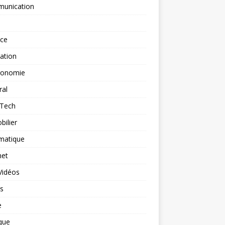
unication
nce
ation
ronomie
ral
-Tech
ilier
matique
net
Vidéos
rs
e
que