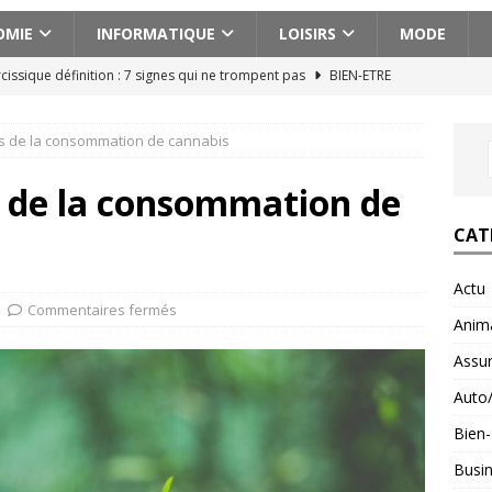
OMIE
INFORMATIQUE
LOISIRS
MODE
cissique définition : 7 signes qui ne trompent pas
BIEN-ETRE
ences actionnantes à ne pas manquer lors de votre escapade au
es de la consommation de cannabis
aison pour voyager en Géorgie : conseils pratiques et astuces
s de la consommation de
CAT
ces abdos efficaces pour un ventre plat et ferme
BIEN-ETRE
Actu
n voyage en Albanie avec un budget serré : astuces et conseils
Commentaires fermés
Anim
Assu
Auto
Bien-
Busi