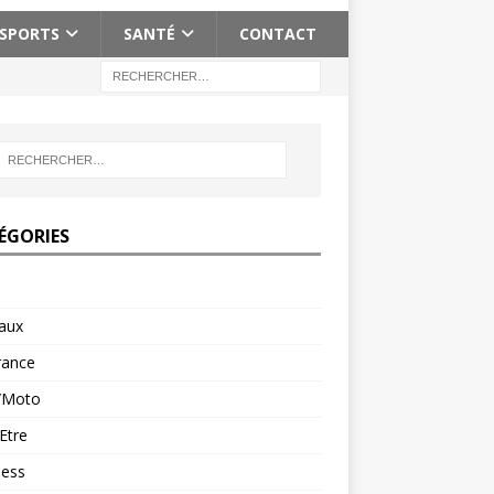
SPORTS
SANTÉ
CONTACT
ÉGORIES
aux
rance
/Moto
Etre
ness