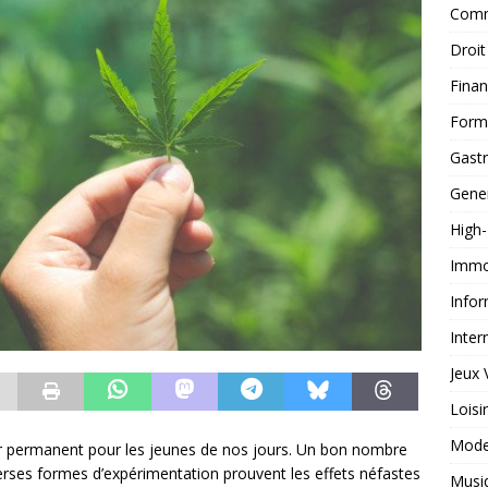
Comm
Droit
Fina
Form
Gast
Gene
High
Immob
Infor
Inter
Jeux 
Loisi
Mod
 permanent pour les jeunes de nos jours. Un bon nombre
verses formes d’expérimentation prouvent les effets néfastes
Musi