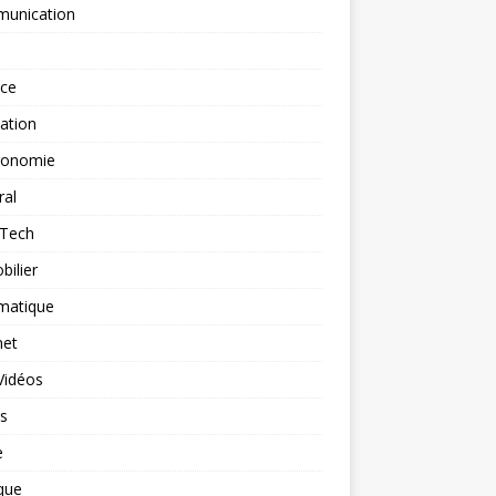
unication
nce
ation
ronomie
ral
-Tech
ilier
matique
net
Vidéos
rs
e
que