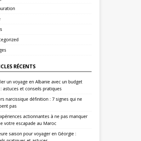
uration
é
s
tegorized
ges
ICLES RÉCENTS
fier un voyage en Albanie avec un budget
 : astuces et conseils pratiques
rs narcissique définition : 7 signes qui ne
pent pas
xpériences actionnantes à ne pas manquer
de votre escapade au Maroc
eure saison pour voyager en Géorgie :
ils pratiques et astuces