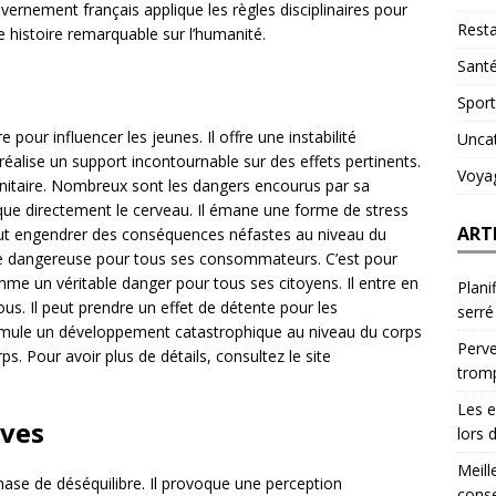
vernement français applique les règles disciplinaires pour
Resta
e histoire remarquable sur l’humanité.
Sant
Sport
 pour influencer les jeunes. Il offre une instabilité
Unca
alise un support incontournable sur des effets pertinents.
Voya
sanitaire. Nombreux sont les dangers encourus par sa
que directement le cerveau. Il émane une forme de stress
ART
peut engendrer des conséquences néfastes au niveau du
re dangereuse pour tous ses consommateurs. C’est pour
omme un véritable danger pour tous ses citoyens. Il entre en
Plani
tous. Il peut prendre un effet de détente pour les
serré
imule un développement catastrophique au niveau du corps
Perve
rps. Pour avoir plus de détails, consultez le site
trom
Les e
aves
lors 
Meill
phase de déséquilibre. Il provoque une perception
conse