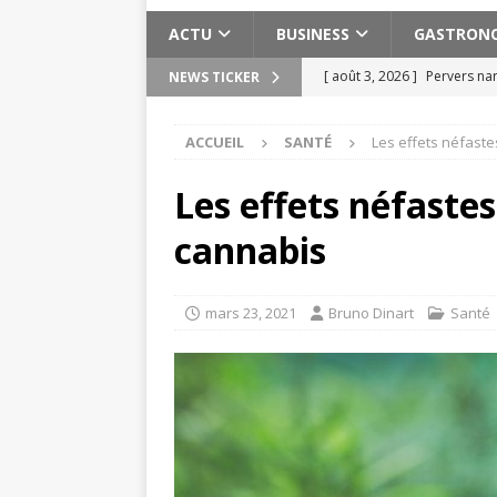
ACTU
BUSINESS
GASTRON
[ août 3, 2026 ]
Pervers nar
NEWS TICKER
[ août 2, 2026 ]
Les expéri
ACCUEIL
SANTÉ
Les effets néfast
Maroc
ACTU
[ août 2, 2026 ]
Meilleure s
Les effets néfaste
ACTU
cannabis
[ juillet 30, 2026 ]
15 exerci
[ août 6, 2026 ]
Planifier u
mars 23, 2021
Bruno Dinart
Santé
pratiques
ACTU