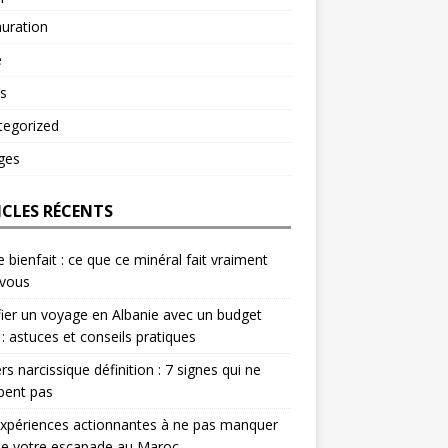
uration
é
s
tegorized
ges
ICLES RÉCENTS
e bienfait : ce que ce minéral fait vraiment
 vous
fier un voyage en Albanie avec un budget
 : astuces et conseils pratiques
rs narcissique définition : 7 signes qui ne
pent pas
xpériences actionnantes à ne pas manquer
de votre escapade au Maroc