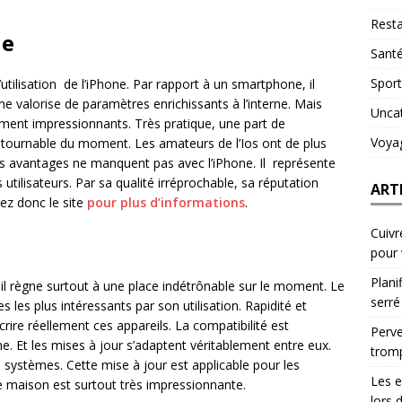
Resta
ue
Sant
Sport
’utilisation de l’iPhone. Par rapport à un smartphone, il
ne valorise de paramètres enrichissants à l’interne. Mais
Unca
lement impressionnants. Très pratique, une part de
Voya
contournable du moment. Les amateurs de l’Ios ont de plus
es avantages ne manquent pas avec l’iPhone. Il représente
utilisateurs. Par sa qualité irréprochable, sa réputation
ART
tez donc le site
pour plus d’informations
.
Cuivr
pour
Plani
t il règne surtout à une place indétrônable sur le moment. Le
serré
es les plus intéressants par son utilisation. Rapidité et
ire réellement ces appareils. La compatibilité est
Perve
e. Et les mises à jour s’adaptent véritablement entre eux.
trom
 systèmes. Cette mise à jour est applicable pour les
Les e
e maison est surtout très impressionnante.
lors 