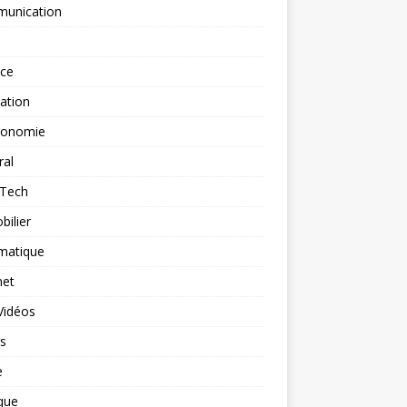
unication
nce
ation
ronomie
ral
-Tech
ilier
matique
net
Vidéos
rs
e
que