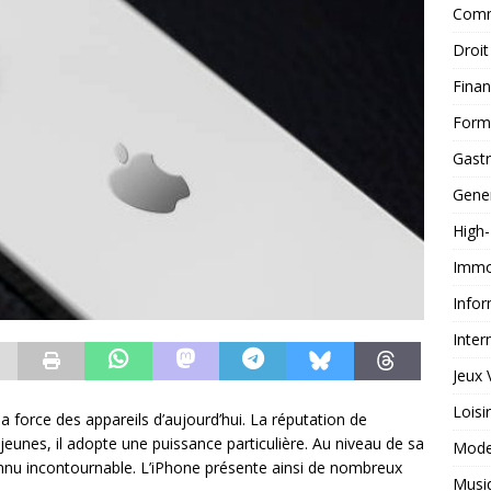
Comm
Droit
Fina
Form
Gast
Gene
High
Immob
Infor
Inter
Jeux 
Loisi
a force des appareils d’aujourd’hui. La réputation de
 jeunes, il adopte une puissance particulière. Au niveau de sa
Mod
connu incontournable. L’iPhone présente ainsi de nombreux
Musi