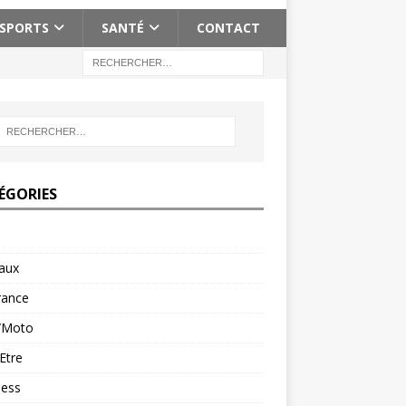
SPORTS
SANTÉ
CONTACT
ÉGORIES
aux
rance
/Moto
Etre
ness