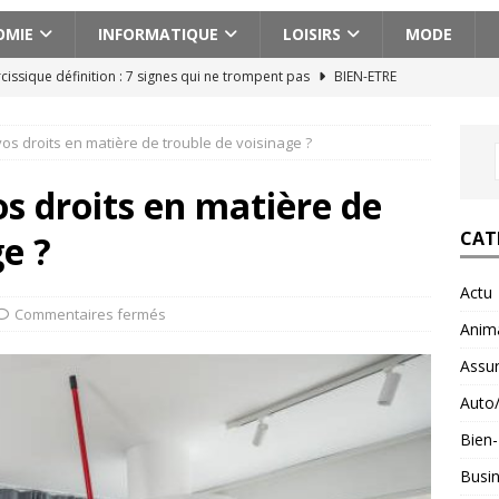
OMIE
INFORMATIQUE
LOISIRS
MODE
cissique définition : 7 signes qui ne trompent pas
BIEN-ETRE
ences actionnantes à ne pas manquer lors de votre escapade au
s droits en matière de trouble de voisinage ?
aison pour voyager en Géorgie : conseils pratiques et astuces
s droits en matière de
CAT
ge ?
ces abdos efficaces pour un ventre plat et ferme
BIEN-ETRE
Actu
n voyage en Albanie avec un budget serré : astuces et conseils
Commentaires fermés
Anim
Assu
Auto
Bien-
Busi