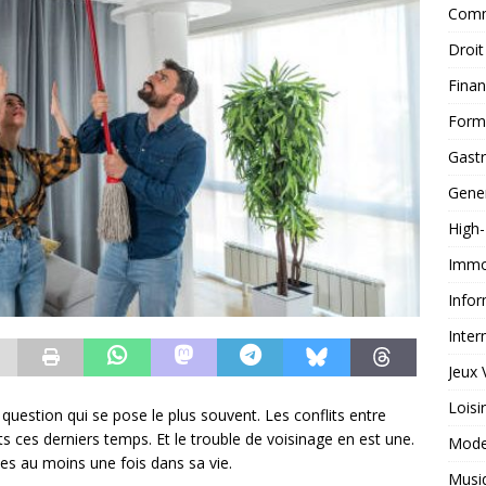
Comm
Droit
Fina
Form
Gast
Gene
High
Immob
Infor
Inter
Jeux 
Loisi
question qui se pose le plus souvent. Les conflits entre
s ces derniers temps. Et le trouble de voisinage en est une.
Mod
es au moins une fois dans sa vie.
Musi