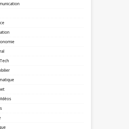
unication
nce
ation
ronomie
ral
-Tech
ilier
matique
net
Vidéos
rs
e
que