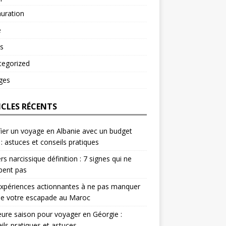
uration
é
s
tegorized
ges
ICLES RÉCENTS
fier un voyage en Albanie avec un budget
 : astuces et conseils pratiques
rs narcissique définition : 7 signes qui ne
pent pas
xpériences actionnantes à ne pas manquer
de votre escapade au Maroc
eure saison pour voyager en Géorgie :
ils pratiques et astuces