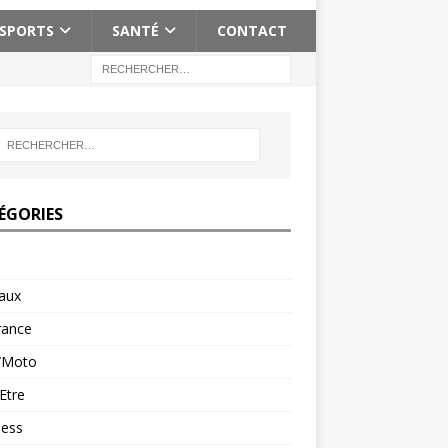
SPORTS
SANTÉ
CONTACT
ÉGORIES
aux
rance
/Moto
Etre
ness