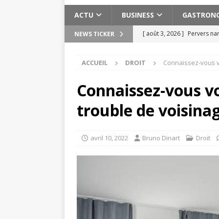
ACTU
BUSINESS
GASTRON
[ août 3, 2026 ]
Pervers nar
NEWS TICKER
[ août 2, 2026 ]
Les expéri
ACCUEIL
DROIT
Connaissez-vous vo
Maroc
ACTU
[ août 2, 2026 ]
Meilleure s
Connaissez-vous vo
ACTU
trouble de voisina
[ juillet 30, 2026 ]
15 exerci
[ août 6, 2026 ]
Planifier u
avril 10, 2022
Bruno Dinart
Droit
pratiques
ACTU