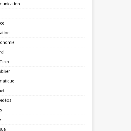
unication
nce
ation
ronomie
ral
-Tech
ilier
matique
net
Vidéos
rs
e
que