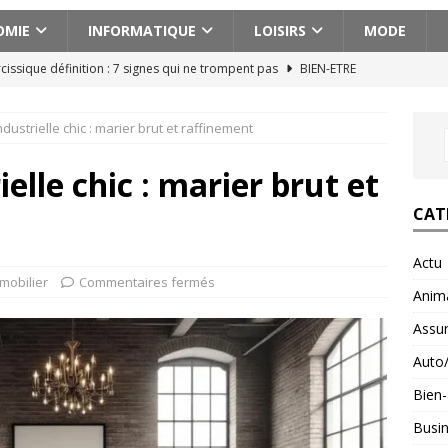
OMIE
INFORMATIQUE
LOISIRS
MODE
cissique définition : 7 signes qui ne trompent pas
BIEN-ETRE
ences actionnantes à ne pas manquer lors de votre escapade au
dustrielle chic : marier brut et raffinement
aison pour voyager en Géorgie : conseils pratiques et astuces
elle chic : marier brut et
CAT
ces abdos efficaces pour un ventre plat et ferme
BIEN-ETRE
Actu
n voyage en Albanie avec un budget serré : astuces et conseils
mobilier
Commentaires fermés
Anim
Assu
Auto
Bien-
Busi