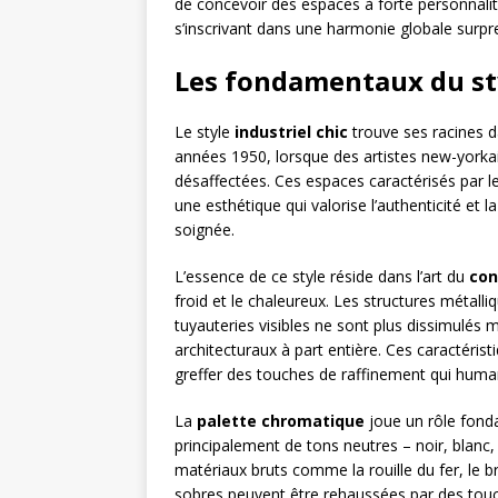
de concevoir des espaces à forte personnali
s’inscrivant dans une harmonie globale surpr
Les fondamentaux du sty
Le style
industriel chic
trouve ses racines d
années 1950, lorsque des artistes new-yorka
désaffectées. Ces espaces caractérisés par l
une esthétique qui valorise l’authenticité et 
soignée.
L’essence de ce style réside dans l’art du
con
froid et le chaleureux. Les structures métall
tuyauteries visibles ne sont plus dissimulés
architecturaux à part entière. Ces caractérist
greffer des touches de raffinement qui human
La
palette chromatique
joue un rôle fond
principalement de tons neutres – noir, blanc, 
matériaux bruts comme la rouille du fer, le br
sobres peuvent être rehaussées par des touch