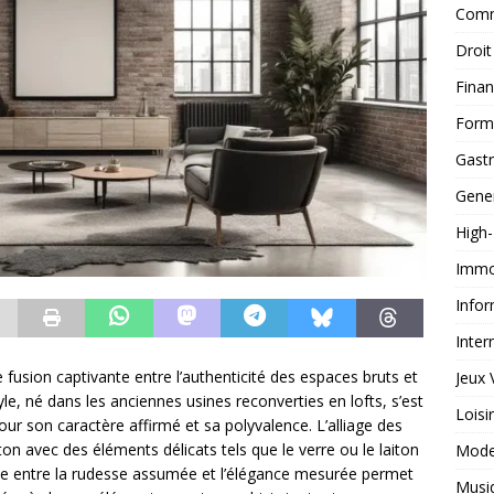
Comm
Droit
Fina
Form
Gast
Gene
High
Immob
Infor
Inter
 fusion captivante entre l’authenticité des espaces bruts et
Jeux 
tyle, né dans les anciennes usines reconverties en lofts, s’est
Loisi
r son caractère affirmé et sa polyvalence. L’alliage des
n avec des éléments délicats tels que le verre ou le laiton
Mod
ste entre la rudesse assumée et l’élégance mesurée permet
Musi