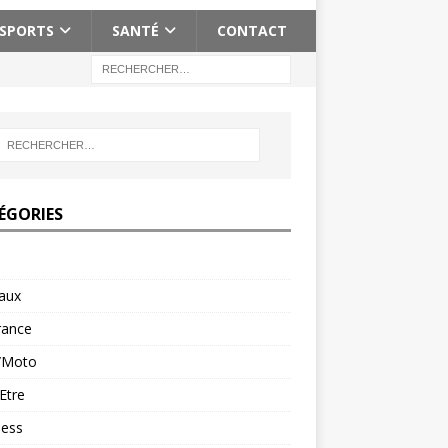
SPORTS
SANTÉ
CONTACT
ÉGORIES
aux
rance
/Moto
Etre
ness