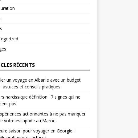
uration
é
s
tegorized
ges
ICLES RÉCENTS
fier un voyage en Albanie avec un budget
 : astuces et conseils pratiques
rs narcissique définition : 7 signes qui ne
pent pas
xpériences actionnantes à ne pas manquer
de votre escapade au Maroc
eure saison pour voyager en Géorgie :
ils pratiques et astuces