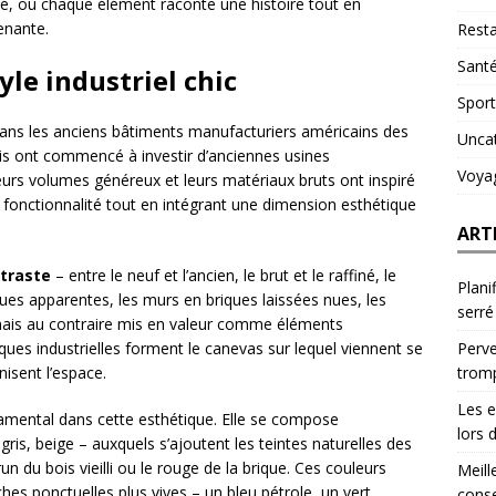
té, où chaque élément raconte une histoire tout en
enante.
Resta
Sant
le industriel chic
Sport
ans les anciens bâtiments manufacturiers américains des
Unca
is ont commencé à investir d’anciennes usines
Voya
eurs volumes généreux et leurs matériaux bruts ont inspiré
la fonctionnalité tout en intégrant une dimension esthétique
ART
traste
– entre le neuf et l’ancien, le brut et le raffiné, le
Plani
iques apparentes, les murs en briques laissées nues, les
serré
 mais au contraire mis en valeur comme éléments
Perve
iques industrielles forment le canevas sur lequel viennent se
trom
isent l’espace.
Les e
amental dans cette esthétique. Elle se compose
lors 
gris, beige – auxquels s’ajoutent les teintes naturelles des
un du bois vieilli ou le rouge de la brique. Ces couleurs
Meill
es ponctuelles plus vives – un bleu pétrole, un vert
conse