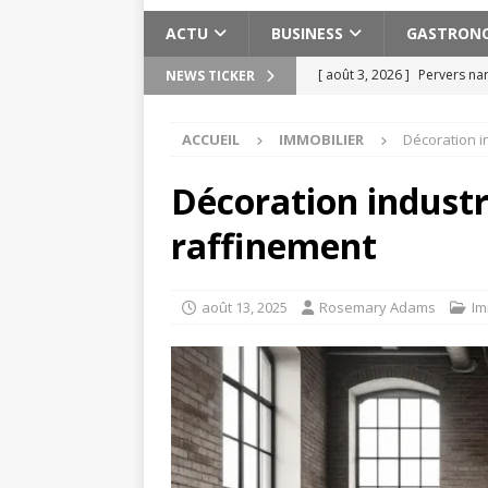
ACTU
BUSINESS
GASTRON
[ août 3, 2026 ]
Pervers nar
NEWS TICKER
[ août 2, 2026 ]
Les expéri
ACCUEIL
IMMOBILIER
Décoration in
Maroc
ACTU
[ août 2, 2026 ]
Meilleure s
Décoration industri
ACTU
raffinement
[ juillet 30, 2026 ]
15 exerci
[ août 6, 2026 ]
Planifier u
août 13, 2025
Rosemary Adams
Im
pratiques
ACTU