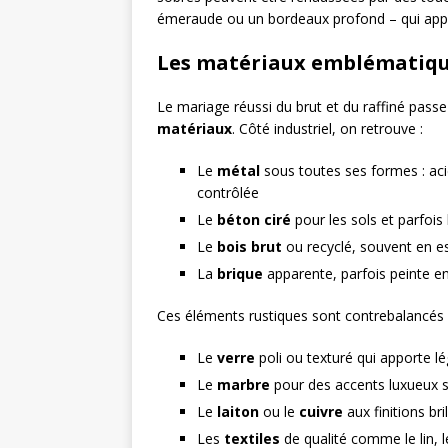
émeraude ou un bordeaux profond – qui appo
Les matériaux emblématiq
Le mariage réussi du brut et du raffiné passe
matériaux
. Côté industriel, on retrouve :
Le
métal
sous toutes ses formes : acier
contrôlée
Le
béton ciré
pour les sols et parfois 
Le
bois brut
ou recyclé, souvent en 
La
brique
apparente, parfois peinte en
Ces éléments rustiques sont contrebalancés p
Le
verre
poli ou texturé qui apporte lé
Le
marbre
pour des accents luxueux s
Le
laiton
ou le
cuivre
aux finitions br
Les
textiles
de qualité comme le lin, le