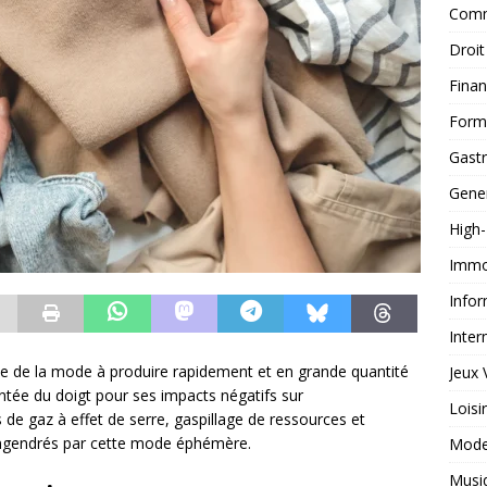
Comm
Droit
Fina
Form
Gast
Gene
High
Immob
Infor
Inter
trie de la mode à produire rapidement et en grande quantité
Jeux 
intée du doigt pour ses impacts négatifs sur
Loisi
s de gaz à effet de serre, gaspillage de ressources et
engendrés par cette mode éphémère.
Mod
Musi