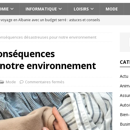
OMIE
INFORMATIQUE
LOISIRS
MODE
n voyage en Albanie avec un budget serré : astuces et conseils
s conséquences désastreuses pour notre environnement
cissique définition : 7 signes qui ne trompent pas
BIEN-ETRE
ences actionnantes à ne pas manquer lors de votre escapade au
 conséquences
CAT
 notre environnement
aison pour voyager en Géorgie : conseils pratiques et astuces
Actu
Mode
Commentaires fermés
Anim
fait : ce que ce minéral fait vraiment pour vous
BIEN-ETRE
Assu
Auto
Bien-
Busi