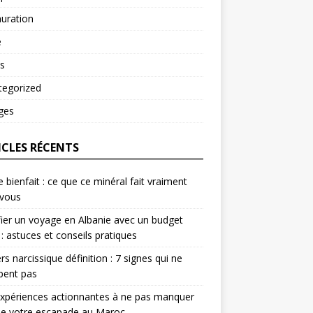
uration
é
s
tegorized
ges
ICLES RÉCENTS
e bienfait : ce que ce minéral fait vraiment
 vous
fier un voyage en Albanie avec un budget
 : astuces et conseils pratiques
rs narcissique définition : 7 signes qui ne
pent pas
xpériences actionnantes à ne pas manquer
de votre escapade au Maroc