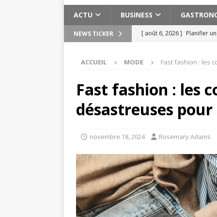
ACTU
BUSINESS
GASTRON
[ août 6, 2026 ]
Planifier u
NEWS TICKER
pratiques
ACTU
ACCUEIL
MODE
Fast fashion : le
[ août 3, 2026 ]
Pervers nar
[ août 2, 2026 ]
Les expéri
Fast fashion : les
Maroc
ACTU
désastreuses pour
[ août 2, 2026 ]
Meilleure s
ACTU
novembre 18, 2024
Rosemary Adams
[ août 7, 2026 ]
Cuivre bien