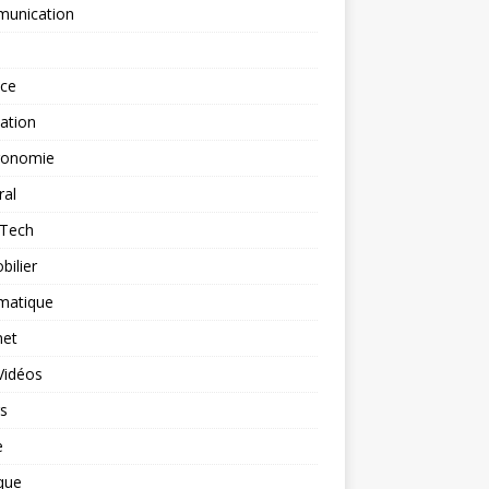
unication
nce
ation
ronomie
ral
-Tech
ilier
matique
net
Vidéos
rs
e
que