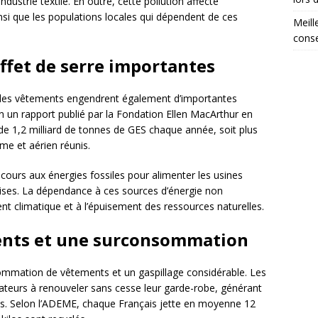
ndustrie textile. En outre, cette pollution affecte
insi que les populations locales qui dépendent de ces
Meill
conse
ffet de serre importantes
on des vêtements engendrent également d’importantes
on un rapport publié par la Fondation Ellen MacArthur en
 de 1,2 milliard de tonnes de GES chaque année, soit plus
me et aérien réunis.
urs aux énergies fossiles pour alimenter les usines
dises. La dépendance à ces sources d’énergie non
nt climatique et à l’épuisement des ressources naturelles.
ents et une surconsommation
mmation de vêtements et un gaspillage considérable. Les
teurs à renouveler sans cesse leur garde-robe, générant
les. Selon l’ADEME, chaque Français jette en moyenne 12