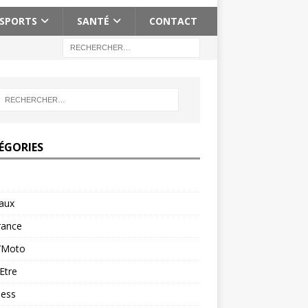
SPORTS
SANTÉ
CONTACT
ÉGORIES
aux
rance
/Moto
Etre
ness