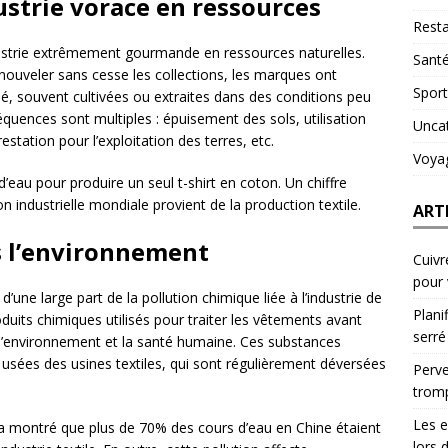
ustrie vorace en ressources
Resta
ustrie extrêmement gourmande en ressources naturelles.
Sant
nouveler sans cesse les collections, les marques ont
Sport
, souvent cultivées ou extraites dans des conditions peu
uences sont multiples : épuisement des sols, utilisation
Unca
station pour l’exploitation des terres, etc.
Voya
’eau pour produire un seul t-shirt en coton. Un chiffre
n industrielle mondiale provient de la production textile.
ART
s l’environnement
Cuivr
pour
une large part de la pollution chimique liée à l’industrie de
Plani
oduits chimiques utilisés pour traiter les vêtements avant
serré
 l’environnement et la santé humaine. Ces substances
 usées des usines textiles, qui sont régulièrement déversées
Perve
trom
Les e
a montré que plus de 70% des cours d’eau en Chine étaient
lors 