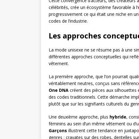
Cette convergence d’acteurs, des créateurs
célébrités, crée un écosystème favorable à 
progressivement ce qui était une niche en 
codes de l’industrie.
Les approches conceptue
La mode unisexe ne se résume pas à une simpl
différentes approches conceptuelles qui reflèt
vêtement.
La première approche, que l’on pourrait qualif
véritablement neutres, conçus sans référ
One DNA
créent des pièces aux silhouettes 
des codes traditionnels. Cette démarche impl
plutôt que sur les signifiants culturels du genr
Une deuxième approche, plus
hybride
, cons
féminins au sein d’un même vêtement ou d’
Garçons
illustrent cette tendance en juxtap
genres : cravates sur des robes, dentelles s