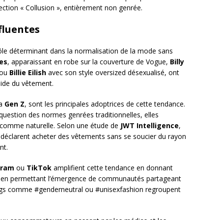
ection « Collusion », entièrement non genrée.
fluentes
ôle déterminant dans la normalisation de la mode sans
les
, apparaissant en robe sur la couverture de Vogue,
Billy
 ou
Billie Eilish
avec son style oversized désexualisé, ont
uide du vêtement.
la
Gen Z
, sont les principales adoptrices de cette tendance.
uestion des normes genrées traditionnelles, elles
re comme naturelle. Selon une étude de
JWT Intelligence
,
éclarent acheter des vêtements sans se soucier du rayon
nt.
gram
ou
TikTok
amplifient cette tendance en donnant
s et en permettant l’émergence de communautés partageant
ags comme #genderneutral ou #unisexfashion regroupent