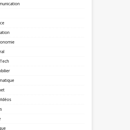
unication
nce
ation
ronomie
ral
-Tech
ilier
matique
net
Vidéos
rs
e
que