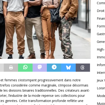
Comm
Droit
Fina
Form
Gast
Gene
High
Immob
Infor
Inter
s et femmes s’estompent progressivement dans notre
Jeux 
utrefois considérée comme marginale, s’impose désormais
Loisi
s divisions binaires traditionnelles. Des créateurs avant-
ter, l’industrie de la mode repense ses collections pour
Mod
tes genrées. Cette transformation profonde reflète une
Musi