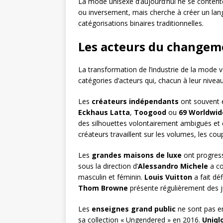
La mode unisexe d’aujourd’hui ne se conten
ou inversement, mais cherche à créer un lan
catégorisations binaires traditionnelles.
Les acteurs du changeme
La transformation de l’industrie de la mode ve
catégories d’acteurs qui, chacun à leur niveau
Les
créateurs indépendants
ont souvent 
Eckhaus Latta
,
Toogood
ou
69 Worldwid
des silhouettes volontairement ambiguës et 
créateurs travaillent sur les volumes, les co
Les
grandes maisons de luxe
ont progress
sous la direction d’
Alessandro Michele
a co
masculin et féminin.
Louis Vuitton
a fait déf
Thom Browne
présente régulièrement des 
Les
enseignes grand public
ne sont pas e
sa collection « Ungendered » en 2016.
Uniql