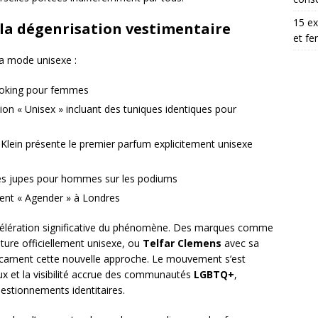
15 ex
la dégenrisation vestimentaire
et fe
la mode unisexe :
moking pour femmes
ion « Unisex » incluant des tuniques identiques pour
 Klein présente le premier parfum explicitement unisexe
s jupes pour hommes sur les podiums
nt « Agender » à Londres
célération significative du phénomène. Des marques comme
ture officiellement unisexe, ou
Telfar Clemens
avec sa
» incarnent cette nouvelle approche. Le mouvement s’est
ux et la visibilité accrue des communautés
LGBTQ+
,
uestionnements identitaires.