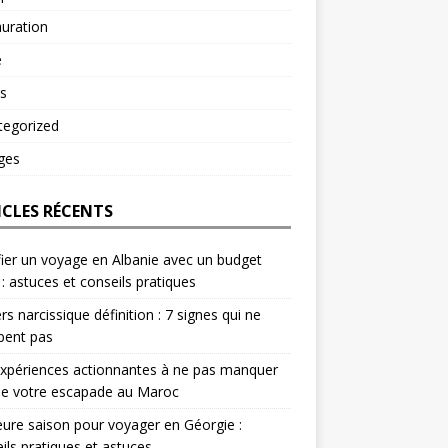
uration
é
s
tegorized
ges
ICLES RÉCENTS
fier un voyage en Albanie avec un budget
 : astuces et conseils pratiques
rs narcissique définition : 7 signes qui ne
pent pas
xpériences actionnantes à ne pas manquer
de votre escapade au Maroc
eure saison pour voyager en Géorgie :
ils pratiques et astuces