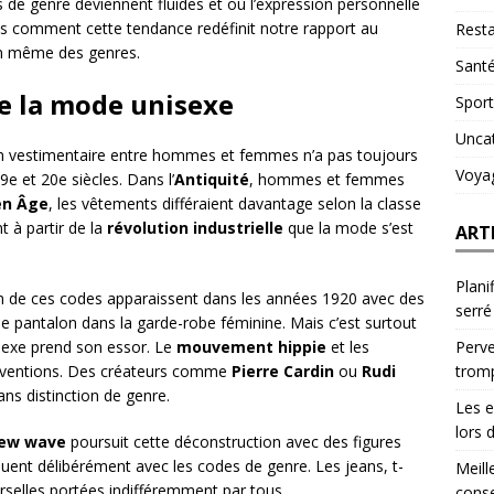
és de genre deviennent fluides et où l’expression personnelle
ns comment cette tendance redéfinit notre rapport au
Resta
on même des genres.
Sant
de la mode unisexe
Sport
Unca
ion vestimentaire entre hommes et femmes n’a pas toujours
Voya
e et 20e siècles. Dans l’
Antiquité
, hommes et femmes
n Âge
, les vêtements différaient davantage selon la classe
t à partir de la
révolution industrielle
que la mode s’est
ART
Plani
n de ces codes apparaissent dans les années 1920 avec des
serré
t le pantalon dans la garde-robe féminine. Mais c’est surtout
Perve
sexe prend son essor. Le
mouvement hippie
et les
trom
onventions. Des créateurs comme
Pierre Cardin
ou
Rudi
ns distinction de genre.
Les e
lors 
ew wave
poursuit cette déconstruction avec des figures
ouent délibérément avec les codes de genre. Les jeans, t-
Meill
erselles portées indifféremment par tous.
conse