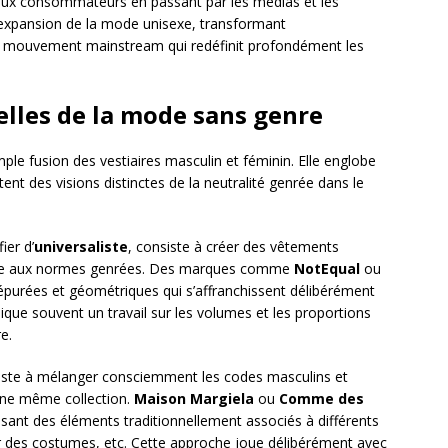
 aux consommateurs en passant par les médias et les
l’expansion de la mode unisexe, transformant
un mouvement mainstream qui redéfinit profondément les
lles de la mode sans genre
e fusion des vestiaires masculin et féminin. Elle englobe
ent des visions distinctes de la neutralité genrée dans le
ier d’
universaliste
, consiste à créer des vêtements
ence aux normes genrées. Des marques comme
NotEqual
ou
épurées et géométriques qui s’affranchissent délibérément
ique souvent un travail sur les volumes et les proportions
e.
iste à mélanger consciemment les codes masculins et
une même collection.
Maison Margiela
ou
Comme des
osant des éléments traditionnellement associés à différents
ur des costumes, etc. Cette approche joue délibérément avec