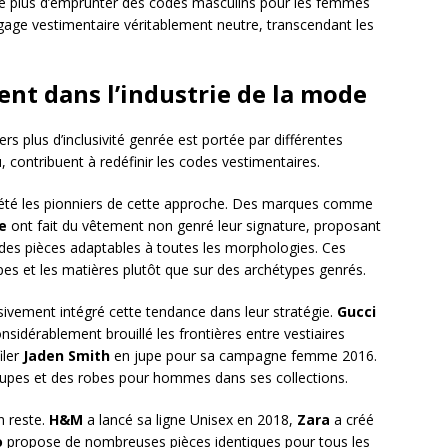
te plus d’emprunter des codes masculins pour les femmes
gage vestimentaire véritablement neutre, transcendant les
nt dans l’industrie de la mode
rs plus d’inclusivité genrée est portée par différentes
, contribuent à redéfinir les codes vestimentaires.
été les pionniers de cette approche. Des marques comme
e
ont fait du vêtement non genré leur signature, proposant
des pièces adaptables à toutes les morphologies. Ces
upes et les matières plutôt que sur des archétypes genrés.
ivement intégré cette tendance dans leur stratégie.
Gucci
nsidérablement brouillé les frontières entre vestiaires
iler
Jaden Smith
en jupe pour sa campagne femme 2016.
jupes et des robes pour hommes dans ses collections.
n reste.
H&M
a lancé sa ligne Unisex en 2018,
Zara
a créé
o
propose de nombreuses pièces identiques pour tous les