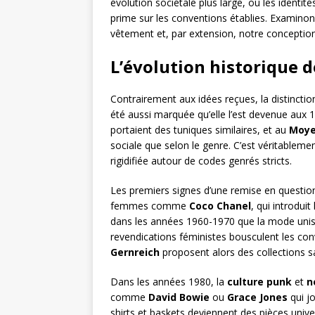
évolution sociétale plus large, où les identit
prime sur les conventions établies. Examino
vêtement et, par extension, notre concepti
L’évolution historique 
Contrairement aux idées reçues, la distinct
été aussi marquée qu’elle l’est devenue aux 19
portaient des tuniques similaires, et au
Moye
sociale que selon le genre. C’est véritablemen
rigidifiée autour de codes genrés stricts.
Les premiers signes d’une remise en questio
femmes comme
Coco Chanel
, qui introdui
dans les années 1960-1970 que la mode uni
revendications féministes bousculent les c
Gernreich
proposent alors des collections sa
Dans les années 1980, la
culture punk
et
n
comme
David Bowie
ou
Grace Jones
qui j
shirts et baskets deviennent des pièces univ