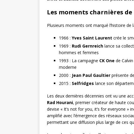
Les moments charnières de 
Plusieurs moments ont marqué l’histoire de 
1966 :
Yves Saint Laurent
crée le s
1969 :
Rudi Gernreich
lance sa collect
hommes et femmes
1993 : La campagne
CK One
de Calvin
moderne
2000 :
Jean Paul Gaultier
présente de
2015 :
Selfridges
lance son départeme
Les deux dernières décennies ont vu une ac
Rad Hourani
, premier créateur de haute cou
devise « It’s not for you, it’s for everyone 
amplifié avec l’émergence des réseaux socia
permettant une diffusion plus large de ces q