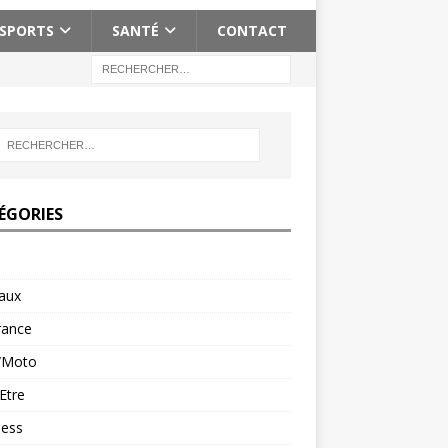
SPORTS
SANTÉ
CONTACT
ÉGORIES
aux
rance
/Moto
Etre
ness