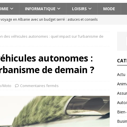
OMIE
INFORMATIQUE
LOISIRS
MODE
n voyage en Albanie avec un budget serré : astuces et conseils
on des véhicules autonomes : quel impact sur l’urbanisme de
cissique définition : 7 signes qui ne trompent pas
BIEN-ETRE
ences actionnantes à ne pas manquer lors de votre escapade au
véhicules autonomes :
CAT
urbanisme de demain ?
aison pour voyager en Géorgie : conseils pratiques et astuces
Actu
Anim
o/Moto
Commentaires fermés
fait : ce que ce minéral fait vraiment pour vous
BIEN-ETRE
Assu
Auto
Bien-
Busi