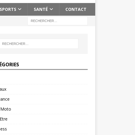
SPORTS
SANTÉ
CONTACT
ÉGORIES
aux
rance
/Moto
Etre
ness