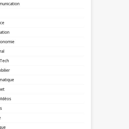
unication
nce
ation
ronomie
ral
-Tech
ilier
matique
net
Vidéos
rs
e
que