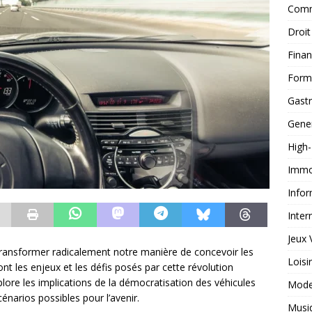
Comm
Droit
Fina
Form
Gast
Gene
High
Immob
Infor
Inter
Jeux 
ransformer radicalement notre manière de concevoir les
Loisi
t les enjeux et les défis posés par cette révolution
xplore les implications de la démocratisation des véhicules
Mod
narios possibles pour l’avenir.
Musi