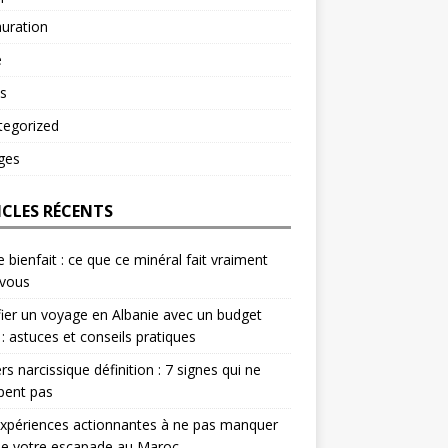
uration
é
s
tegorized
ges
ICLES RÉCENTS
e bienfait : ce que ce minéral fait vraiment
 vous
fier un voyage en Albanie avec un budget
 : astuces et conseils pratiques
rs narcissique définition : 7 signes qui ne
pent pas
xpériences actionnantes à ne pas manquer
de votre escapade au Maroc