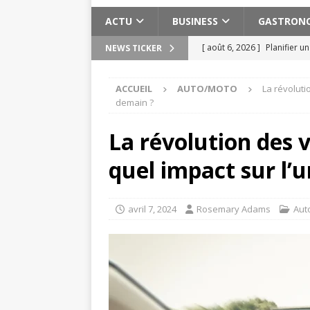
ACTU
BUSINESS
GASTRON
[ août 6, 2026 ]
Planifier u
NEWS TICKER
pratiques
ACTU
ACCUEIL
AUTO/MOTO
La révoluti
[ août 3, 2026 ]
Pervers nar
demain ?
[ août 2, 2026 ]
Les expéri
La révolution des 
Maroc
ACTU
quel impact sur l’
[ août 2, 2026 ]
Meilleure s
ACTU
avril 7, 2024
Rosemary Adams
Aut
[ août 7, 2026 ]
Cuivre bien