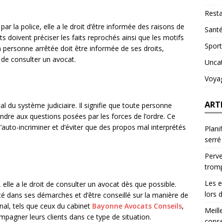
Resta
r la police, elle a le droit d’être informée des raisons de
Sant
s doivent préciser les faits reprochés ainsi que les motifs
Sport
la personne arrêtée doit être informée de ses droits,
 de consulter un avocat.
Unca
Voya
ART
l du système judiciaire. Il signifie que toute personne
ndre aux questions posées par les forces de l’ordre. Ce
s’auto-incriminer et d’éviter que des propos mal interprétés
Plani
serré
Perve
trom
Les e
elle a le droit de consulter un avocat dès que possible.
lors 
sté dans ses démarches et d’être conseillé sur la manière de
nal, tels que ceux du cabinet
Bayonne Avocats Conseils
,
Meill
pagner leurs clients dans ce type de situation.
conse