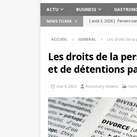
ACTU
BUSINESS
GASTRON
[ août 3, 2026 ]
Pervers nar
NEWS TICKER
[ août 2, 2026 ]
Les expéri
ACCUEIL
GENERAL
Les droits de la
Maroc
ACTU
[ août 2, 2026 ]
Meilleure s
Les droits de la pe
ACTU
et de détentions pa
[ juillet 30, 2026 ]
15 exerci
[ août 6, 2026 ]
Planifier u
mai 4, 2023
Rosemary Adams
Gen
pratiques
ACTU