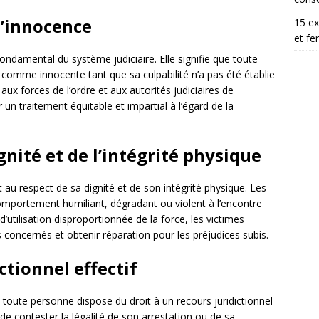
d’innocence
15 ex
et fe
ndamental du système judiciaire. Elle signifie que toute
comme innocente tant que sa culpabilité n’a pas été établie
aux forces de l’ordre et aux autorités judiciaires de
 un traitement équitable et impartial à l’égard de la
gnité et de l’intégrité physique
au respect de sa dignité et de son intégrité physique. Les
comportement humiliant, dégradant ou violent à l’encontre
utilisation disproportionnée de la force, les victimes
 concernés et obtenir réparation pour les préjudices subis.
ctionnel effectif
 toute personne dispose du droit à un recours juridictionnel
é de contester la légalité de son arrestation ou de sa