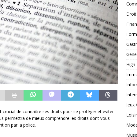
Comm
Droit
Fina
Form
Gast
Gene
High
Immob
Infor
Inter
Jeux 
st crucial de connaître ses droits pour se protéger et éviter
Loisi
 vous permettra de mieux comprendre les droits dont vous
Mod
tion par la police.
Musi