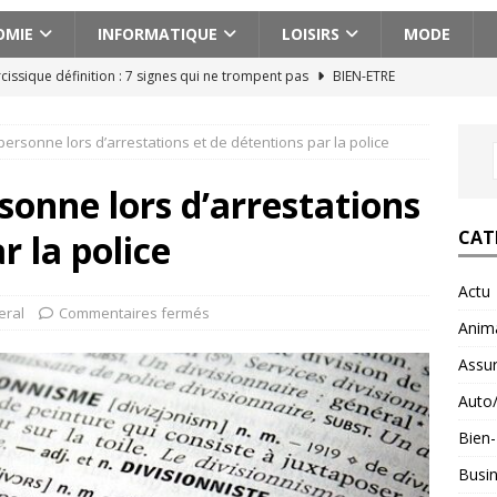
OMIE
INFORMATIQUE
LOISIRS
MODE
cissique définition : 7 signes qui ne trompent pas
BIEN-ETRE
ences actionnantes à ne pas manquer lors de votre escapade au
 personne lors d’arrestations et de détentions par la police
aison pour voyager en Géorgie : conseils pratiques et astuces
rsonne lors d’arrestations
CAT
r la police
ces abdos efficaces pour un ventre plat et ferme
BIEN-ETRE
Actu
n voyage en Albanie avec un budget serré : astuces et conseils
eral
Commentaires fermés
Anim
Assu
Auto
Bien-
Busi