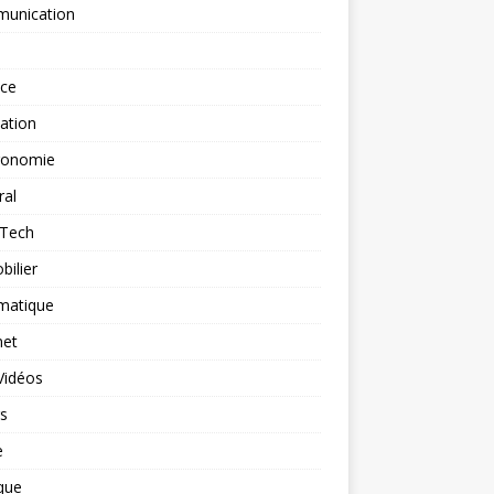
unication
nce
ation
ronomie
ral
-Tech
ilier
matique
net
Vidéos
rs
e
que