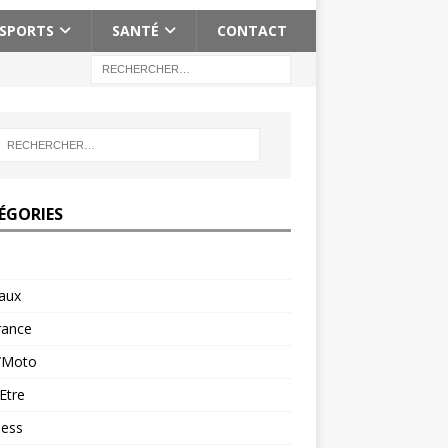
SPORTS
SANTÉ
CONTACT
ÉGORIES
aux
rance
/Moto
Etre
ness