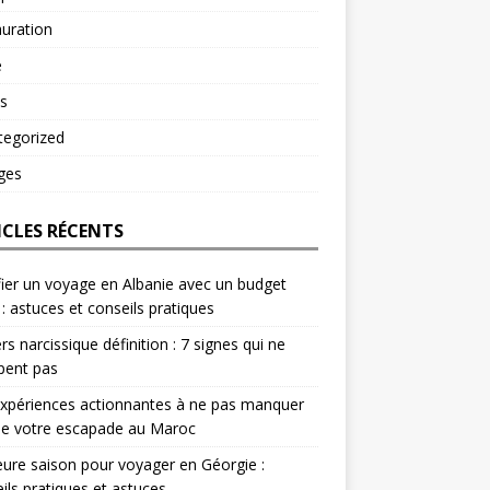
uration
é
s
tegorized
ges
ICLES RÉCENTS
fier un voyage en Albanie avec un budget
 : astuces et conseils pratiques
rs narcissique définition : 7 signes qui ne
pent pas
xpériences actionnantes à ne pas manquer
de votre escapade au Maroc
eure saison pour voyager en Géorgie :
ils pratiques et astuces