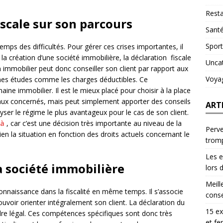
Resta
iscale sur son parcours
Sant
Sport
emps des difficultés. Pour gérer ces crises importantes, il
r la création d’une société immobilière, la déclaration fiscale
Unca
 immobilier peut donc conseiller son client par rapport aux
Voya
taines études comme les charges déductibles. Ce
ne immobilier. Il est le mieux placé pour choisir à la place
 aux concernés, mais peut simplement apporter des conseils
ART
alyser le régime le plus avantageux pour le cas de son client.
là
, car c’est une décision très importante au niveau de la
Perve
ien la situation en fonction des droits actuels concernant le
trom
Les e
a société immobilière
lors 
Meill
nnaissance dans la fiscalité en même temps. Il s’associe
conse
uvoir orienter intégralement son client. La déclaration du
15 ex
ordre légal. Ces compétences spécifiques sont donc très
et fe