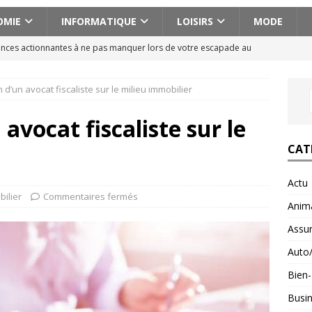
OMIE
INFORMATIQUE
LOISIRS
MODE
ences actionnantes à ne pas manquer lors de votre escapade au
n d’un avocat fiscaliste sur le milieu immobilier
aison pour voyager en Géorgie : conseils pratiques et astuces
 avocat fiscaliste sur le
ces abdos efficaces pour un ventre plat et ferme
BIEN-ETRE
CAT
om test : résultats et retour d’expérience
FORMATION
Actu
cissique définition : 7 signes qui ne trompent pas
BIEN-ETRE
ilier
Commentaires fermés
Anim
Assu
Auto
Bien-
Busi