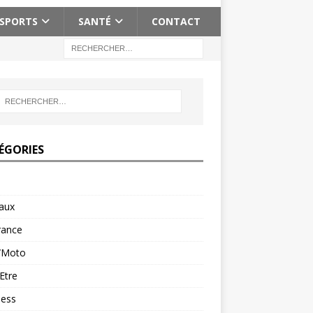
SPORTS
SANTÉ
CONTACT
ÉGORIES
aux
rance
/Moto
Etre
ness