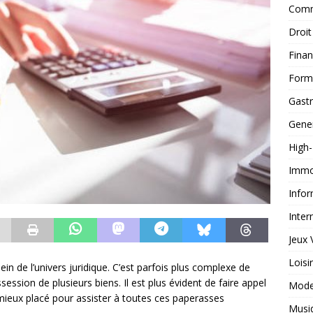
Comm
Droit
Fina
Form
Gast
Gene
High
Immob
Infor
Inter
Jeux 
Loisi
n de l’univers juridique. C’est parfois plus complexe de
sion de plusieurs biens. Il est plus évident de faire appel
Mod
e mieux placé pour assister à toutes ces paperasses
Musi