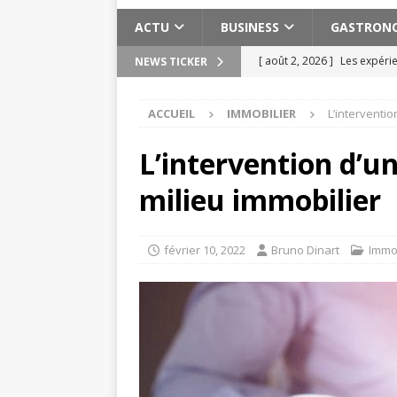
ACTU
BUSINESS
GASTRON
[ août 2, 2026 ]
Les expéri
NEWS TICKER
Maroc
ACTU
ACCUEIL
IMMOBILIER
L’interventio
[ août 2, 2026 ]
Meilleure s
ACTU
L’intervention d’un
[ juillet 30, 2026 ]
15 exerci
milieu immobilier
[ juillet 26, 2026 ]
Process.c
[ août 3, 2026 ]
Pervers nar
février 10, 2022
Bruno Dinart
Immob