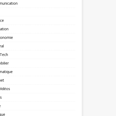
unication
nce
ation
ronomie
ral
-Tech
ilier
matique
net
Vidéos
rs
e
que