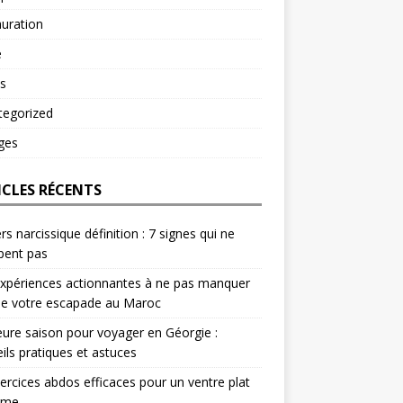
uration
é
s
tegorized
ges
ICLES RÉCENTS
rs narcissique définition : 7 signes qui ne
pent pas
xpériences actionnantes à ne pas manquer
de votre escapade au Maroc
eure saison pour voyager en Géorgie :
ils pratiques et astuces
ercices abdos efficaces pour un ventre plat
rme