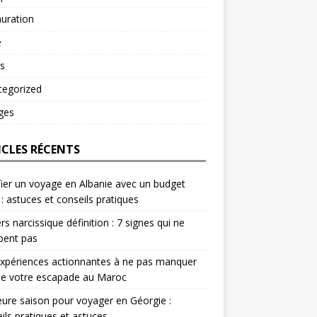
uration
é
s
tegorized
ges
ICLES RÉCENTS
fier un voyage en Albanie avec un budget
 : astuces et conseils pratiques
rs narcissique définition : 7 signes qui ne
pent pas
xpériences actionnantes à ne pas manquer
de votre escapade au Maroc
eure saison pour voyager en Géorgie :
ils pratiques et astuces