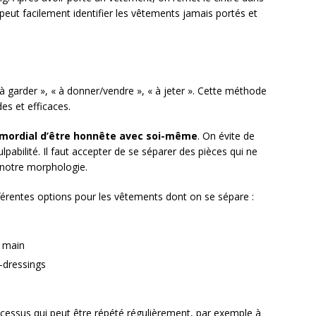
peut facilement identifier les vêtements jamais portés et
 à garder », « à donner/vendre », « à jeter ». Cette méthode
es et efficaces.
imordial d’être honnête avec soi-même
. On évite de
pabilité. Il faut accepter de se séparer des pièces qui ne
 notre morphologie.
ifférentes options pour les vêtements dont on se sépare :
e main
-dressings
essus qui peut être répété régulièrement, par exemple à