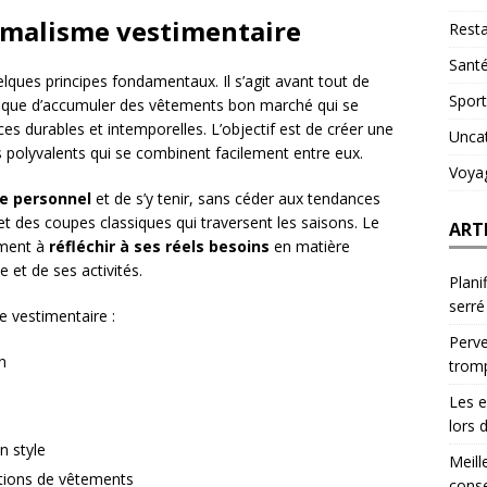
malisme vestimentaire
Resta
Sant
ques principes fondamentaux. Il s’agit avant tout de
Sport
t que d’accumuler des vêtements bon marché qui se
 durables et intemporelles. L’objectif est de créer une
Unca
polyvalents qui se combinent facilement entre eux.
Voya
le personnel
et de s’y tenir, sans céder aux tendances
t des coupes classiques qui traversent les saisons. Le
ART
ement à
réfléchir à ses réels besoins
en matière
 et de ses activités.
Plani
serré
e vestimentaire :
Perve
n
trom
Les e
lors 
n style
Meill
ations de vêtements
conse