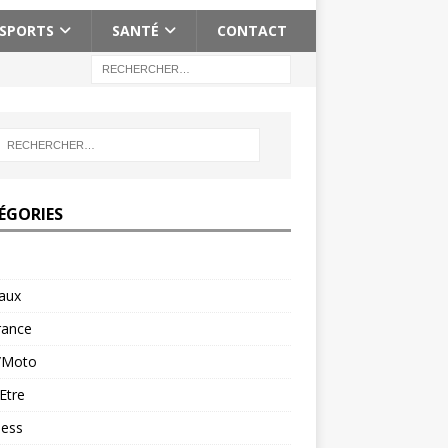
SPORTS
SANTÉ
CONTACT
ÉGORIES
aux
rance
/Moto
Etre
ness