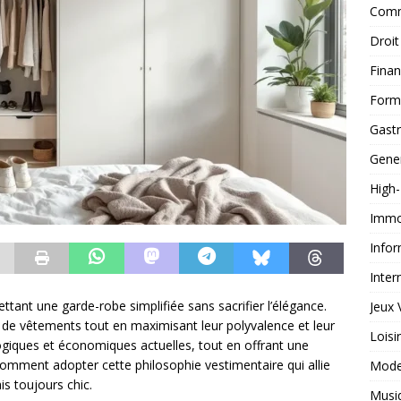
Comm
Droit
Fina
Form
Gast
Gene
High
Immob
Infor
Inter
tant une garde-robe simplifiée sans sacrifier l’élégance.
Jeux 
 de vêtements tout en maximisant leur polyvalence et leur
Loisi
ogiques et économiques actuelles, tout en offrant une
omment adopter cette philosophie vestimentaire qui allie
Mod
is toujours chic.
Musi