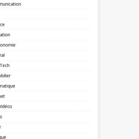
unication
nce
ation
ronomie
ral
-Tech
ilier
matique
net
Vidéos
rs
e
que