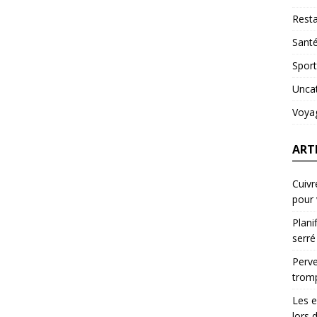
Resta
Sant
Sport
Unca
Voya
ART
Cuivr
pour
Plani
serré
Perve
trom
Les e
lors 