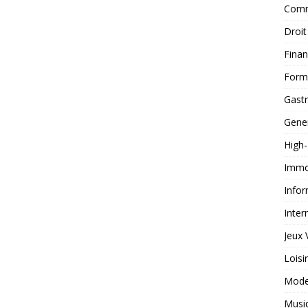
Comm
Droit
Fina
Form
Gast
Gene
High
Immob
Infor
Inter
Jeux 
Loisi
Mod
Musi