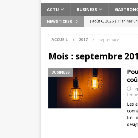
ACTU
BUSINESS
GASTRON
[ août 6, 2026 ]
Planifier u
NEWS TICKER
pratiques
ACTU
ACCUEIL
2017
septembre
[ août 3, 2026 ]
Pervers nar
[ août 2, 2026 ]
Les expéri
Mois :
septembre 20
Maroc
ACTU
Pou
BUSINESS
[ août 2, 2026 ]
Meilleure s
coû
ACTU
se
[ août 7, 2026 ]
Cuivre bien
ferm
Les a
conna
très 
desig