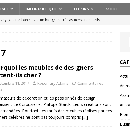
OMIE
INFORMATIQUE
LOISIRS
MODE
n voyage en Albanie avec un budget serré : astuces et conseils
cissique définition : 7 signes qui ne trompent pas
BIEN-ETRE
ences actionnantes à ne pas manquer lors de votre escapade au
17
CAT
rquoi les meubles de designers
aison pour voyager en Géorgie : conseils pratiques et astuces
tent-ils cher ?
Actu
ptembre 11, 2017
Rosemary Adams
Commentaires
Anim
fait : ce que ce minéral fait vraiment pour vous
és
BIEN-ETRE
Assu
mateurs de décoration et les passionnés de design
issent Le Corbusier et Philippe Starck. Leurs créations sont
Auto
demandées. Pourtant, les tarifs des meubles réalisés par ces
Bien-
ners célèbres ne sont pas toujours compris
[…]
Busi