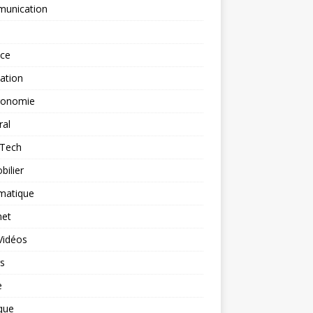
unication
nce
ation
ronomie
ral
-Tech
ilier
matique
net
Vidéos
rs
e
que