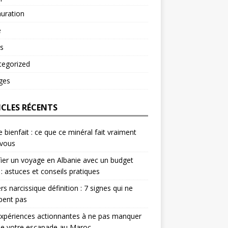
uration
é
s
tegorized
ges
ICLES RÉCENTS
e bienfait : ce que ce minéral fait vraiment
 vous
fier un voyage en Albanie avec un budget
 : astuces et conseils pratiques
rs narcissique définition : 7 signes qui ne
pent pas
xpériences actionnantes à ne pas manquer
de votre escapade au Maroc