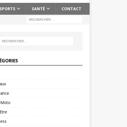
SPORTS
SANTÉ
CONTACT
ÉGORIES
aux
rance
/Moto
Etre
ness