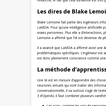
revanche, le fait que cela survienne est très 
Les dires de Blake Lemo
Blake Lemoine fait partie des ingénieurs info
LaMDA. Pour qu’une intelligence artificielle 
vraies personnes. Plus elle a d’interactions, 
Lemoine a affirmé que l’IA est devenue de p
Il a avancé que LaMDA a affirmé avoir une âm
problématiques spécifiques. L’ingénieur est ai
est donc pleinement conscience comme une 
La méthode d’apprentiss
Une IA est en mesure d’apprendre des choses p
neurones virtuels qui vont traiter des inform
conversationnelle, il va surtout s’agir de te
3 d’OpenAI, il faut combiner plusieurs variété
Les sons, comme les voix de personn