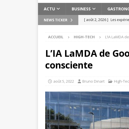
ACTU
BUSINESS
GASTRON
[ août 2, 2026 ]
Les expéri
NEWS TICKER
Maroc
ACTU
ACCUEIL
HIGH-TECH
L’IA LaMDA d
[ août 2, 2026 ]
Meilleure s
ACTU
L’IA LaMDA de Goo
[ juillet 30, 2026 ]
15 exerci
consciente
[ août 6, 2026 ]
Planifier u
pratiques
ACTU
août 5, 2022
Bruno Dinart
High-Te
[ août 3, 2026 ]
Pervers nar