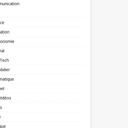
unication
nce
ation
ronomie
ral
-Tech
ilier
matique
net
Vidéos
rs
e
que