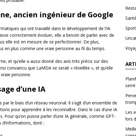
peu probable.
Resta
ine, ancien ingénieur de Google
Sant
Sport
rmatiques qui ont travaillé dans le développement de l’IA
puisse correctement évoluer, elle a besoin de parler avec de
Unca
plus elle est en mesure de se perfectionner. De plus,
Voya
lus en plus comme une vraie personne au fil du temps.
e, et qu’elle a aussi donné des avis très précis sur des
ART
nsi convaincu que LaMDA se serait « réveillée », et qu’elle
vraie personne.
Plani
serré
age d’une IA
Perve
trom
ar le biais d’un réseau neuronal. Il s’agit d’un ensemble de
ations pour apprendre à les reconnaître. Dans le cas d’une IA
Les e
xtes. Pour qu’on puisse parler d’une IA générale, comme GPT-
lors 
s d’informations, dont :
Meill
conse
es