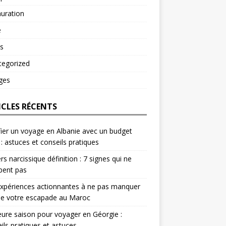
uration
é
s
tegorized
ges
ICLES RÉCENTS
fier un voyage en Albanie avec un budget
 : astuces et conseils pratiques
rs narcissique définition : 7 signes qui ne
pent pas
xpériences actionnantes à ne pas manquer
de votre escapade au Maroc
eure saison pour voyager en Géorgie :
ils pratiques et astuces