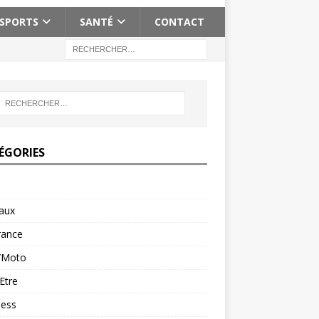
SPORTS
SANTÉ
CONTACT
ÉGORIES
aux
rance
/Moto
Etre
ness