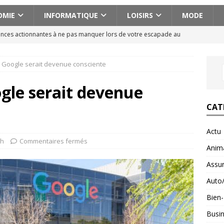
OMIE
INFORMATIQUE
LOISIRS
MODE
ences actionnantes à ne pas manquer lors de votre escapade au
e Google serait devenue consciente
aison pour voyager en Géorgie : conseils pratiques et astuces
gle serait devenue
ces abdos efficaces pour un ventre plat et ferme
BIEN-ETRE
CAT
n voyage en Albanie avec un budget serré : astuces et conseils
Actu
ch
Commentaires fermés
Anim
cissique définition : 7 signes qui ne trompent pas
BIEN-ETRE
Assu
Auto
Bien-
Busi