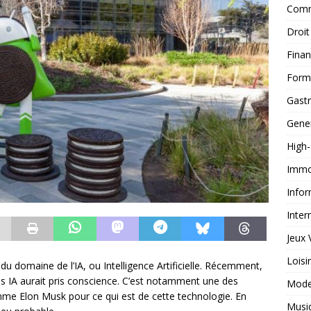
Comm
Droit
Fina
Form
Gast
Gene
High
Immob
Infor
Inter
Jeux 
Loisi
du domaine de l’IA, ou Intelligence Artificielle. Récemment,
ses IA aurait pris conscience. C’est notamment une des
Mod
me Elon Musk pour ce qui est de cette technologie. En
Musi