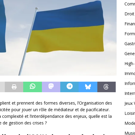
Comm
Droit
Fina
Form
Gast
Gene
High
Immob
Infor
Inter
plient et prennent des formes diverses, l’Organisation des
Jeux 
citée pour jouer un rôle de médiateur et de pacificateur.
Loisi
 complexité et l’interdépendance des enjeux, quelle est la
e de gestion des crises ?
Mod
Musi