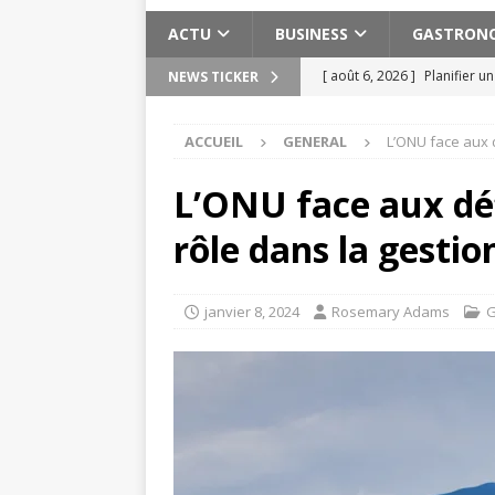
ACTU
BUSINESS
GASTRON
[ août 6, 2026 ]
Planifier u
NEWS TICKER
pratiques
ACTU
ACCUEIL
GENERAL
L’ONU face aux d
[ août 3, 2026 ]
Pervers nar
[ août 2, 2026 ]
Les expéri
L’ONU face aux dé
Maroc
ACTU
rôle dans la gestio
[ août 2, 2026 ]
Meilleure s
ACTU
janvier 8, 2024
Rosemary Adams
G
[ août 7, 2026 ]
Cuivre bien