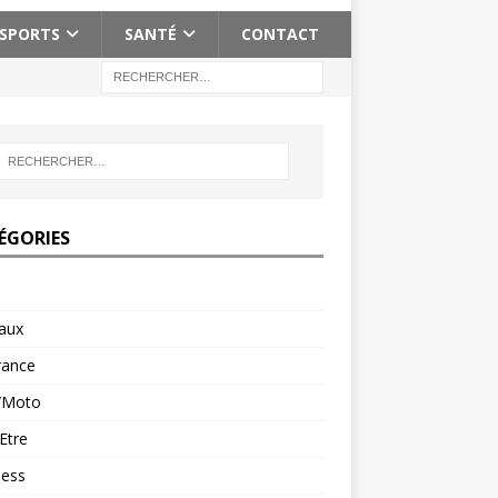
SPORTS
SANTÉ
CONTACT
ÉGORIES
aux
rance
/Moto
Etre
ness