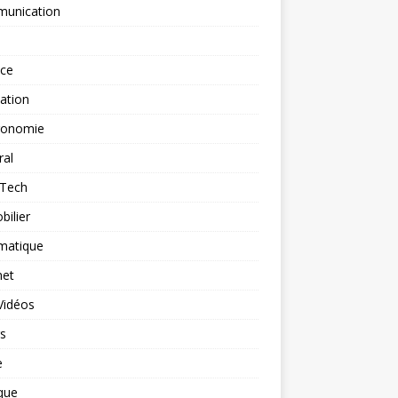
unication
nce
ation
ronomie
ral
-Tech
ilier
matique
net
Vidéos
rs
e
que