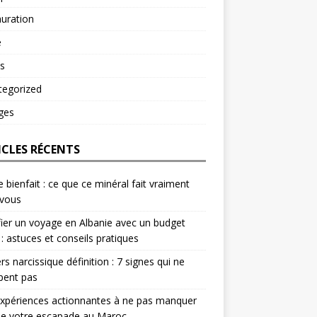
uration
é
s
tegorized
ges
ICLES RÉCENTS
e bienfait : ce que ce minéral fait vraiment
 vous
fier un voyage en Albanie avec un budget
 : astuces et conseils pratiques
rs narcissique définition : 7 signes qui ne
pent pas
xpériences actionnantes à ne pas manquer
de votre escapade au Maroc