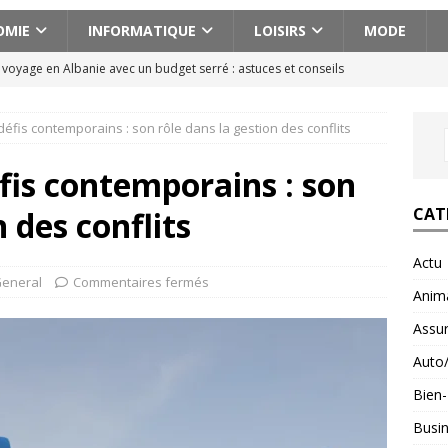
OMIE
INFORMATIQUE
LOISIRS
MODE
n voyage en Albanie avec un budget serré : astuces et conseils
éfis contemporains : son rôle dans la gestion des conflits
cissique définition : 7 signes qui ne trompent pas
BIEN-ETRE
ences actionnantes à ne pas manquer lors de votre escapade au
fis contemporains : son
CAT
n des conflits
aison pour voyager en Géorgie : conseils pratiques et astuces
Actu
eneral
Commentaires fermés
Anim
fait : ce que ce minéral fait vraiment pour vous
BIEN-ETRE
Assu
Auto
Bien-
Busi