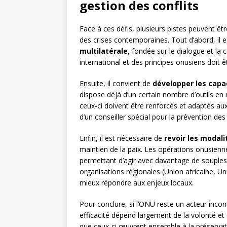
gestion des conflits
Face à ces défis, plusieurs pistes peuvent êt
des crises contemporaines. Tout d’abord, il e
multilatérale
, fondée sur le dialogue et la
international et des principes onusiens doit
Ensuite, il convient de
développer les capac
dispose déjà d’un certain nombre d’outils en
ceux-ci doivent être renforcés et adaptés au
d’un conseiller spécial pour la prévention de
Enfin, il est nécessaire de
revoir les modali
maintien de la paix. Les opérations onusien
permettant d’agir avec davantage de souplesse 
organisations régionales (Union africaine, U
mieux répondre aux enjeux locaux.
Pour conclure, si l’ONU reste un acteur inco
efficacité dépend largement de la volonté et
que ceux-ci œuvrent ensemble à la préservatio