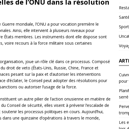
lles de l’ONU dans la résolution
Resta
Sant
e Guerre mondiale, l’ONU a pour vocation première le
Sport
onales. Ainsi, elle intervient à plusieurs niveaux pour
Unca
ntre États membres. Les instruments dont elle dispose sont
, voire recours à la force militaire sous certaines
Voya
ART
l’organisation, joue un rôle clé dans ce processus. Composé
 droit de veto (États-Unis, Russie, Chine, France et
aces pesant sur la paix et d’autoriser les interventions
Cuivr
ce d’éclater, le Conseil peut adopter des résolutions pour
pour
sanctions ou autoriser l’usage de la force.
Plani
serré
nstituent un autre pilier de l’action onusienne en matière de
u Conseil de sécurité, elles visent à prévenir l’escalade de
Perve
et soutenir les processus politiques en cours. Aujourd’hui,
trom
 dans une quinzaine d’opérations à travers le monde,
Les e
lors 