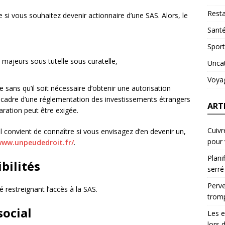
Resta
 si vous souhaitez devenir actionnaire d’une SAS. Alors, le
Sant
Sport
s majeurs sous tutelle sous curatelle,
Unca
Voya
sans qu’il soit nécessaire d’obtenir une autorisation
e cadre d’une réglementation des investissements étrangers
ART
aration peut être exigée.
Cuivr
il convient de connaître si vous envisagez d’en devenir un,
pour
www.unpeudedroit.fr/
.
Plani
bilités
serré
Perve
é restreignant l’accès à la SAS.
trom
social
Les e
lors 