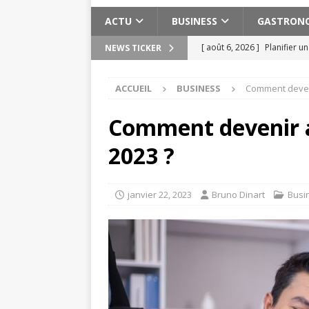
ACTU
BUSINESS
GASTRON
[ août 6, 2026 ]
Planifier u
NEWS TICKER
pratiques
ACTU
ACCUEIL
BUSINESS
Comment deveni
[ août 3, 2026 ]
Pervers nar
[ août 2, 2026 ]
Les expéri
Comment devenir a
Maroc
ACTU
2023 ?
[ août 2, 2026 ]
Meilleure s
ACTU
janvier 22, 2023
Bruno Dinart
Busi
[ août 7, 2026 ]
Cuivre bien