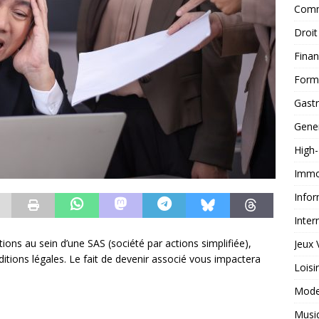
Comm
Droit
Fina
Form
Gast
Gene
High
Immob
Infor
Inter
ctions au sein d’une SAS (société par actions simplifiée),
Jeux 
tions légales. Le fait de devenir associé vous impactera
Loisi
Mod
Musi