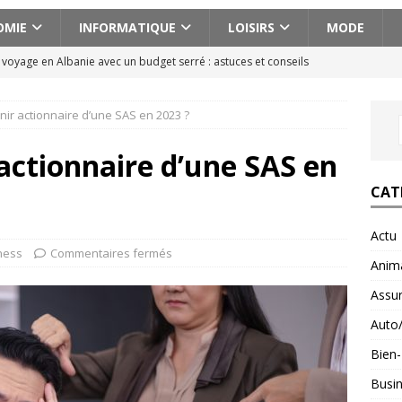
OMIE
INFORMATIQUE
LOISIRS
MODE
n voyage en Albanie avec un budget serré : astuces et conseils
r actionnaire d’une SAS en 2023 ?
cissique définition : 7 signes qui ne trompent pas
BIEN-ETRE
ences actionnantes à ne pas manquer lors de votre escapade au
ctionnaire d’une SAS en
CAT
aison pour voyager en Géorgie : conseils pratiques et astuces
Actu
ness
Commentaires fermés
Anim
fait : ce que ce minéral fait vraiment pour vous
BIEN-ETRE
Assu
Auto
Bien-
Busi