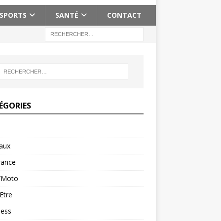
SPORTS
SANTÉ
CONTACT
ÉGORIES
aux
rance
/Moto
Etre
ness