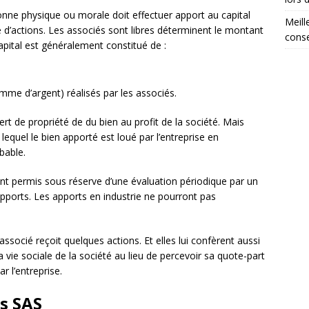
onne physique ou morale doit effectuer apport au capital
Meill
e d’actions. Les associés sont libres déterminent le montant
conse
 capital est généralement constitué de :
mme d’argent) réalisés par les associés.
fert de propriété de du bien au profit de la société. Mais
 lequel le bien apporté est loué par l’entreprise en
obable.
sont permis sous réserve d’une évaluation périodique par un
apports. Les apports en industrie ne pourront pas
associé reçoit quelques actions. Et elles lui confèrent aussi
la vie sociale de la société au lieu de percevoir sa quote-part
ar l’entreprise.
és SAS