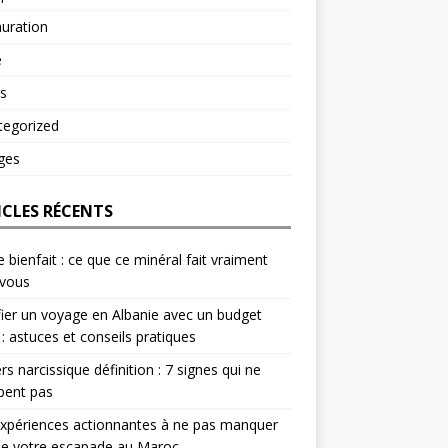
uration
é
s
tegorized
ges
ICLES RÉCENTS
e bienfait : ce que ce minéral fait vraiment
 vous
fier un voyage en Albanie avec un budget
 : astuces et conseils pratiques
rs narcissique définition : 7 signes qui ne
pent pas
xpériences actionnantes à ne pas manquer
de votre escapade au Maroc