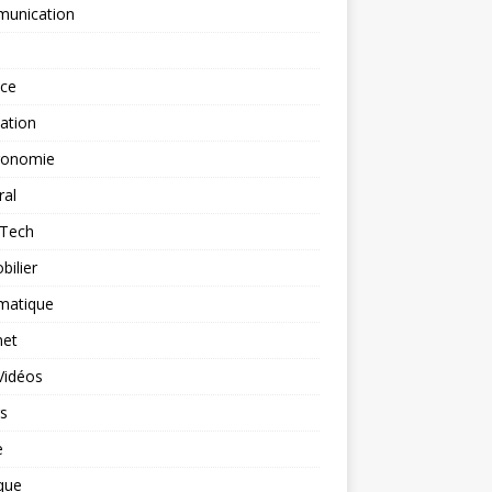
unication
nce
ation
ronomie
ral
-Tech
ilier
matique
net
Vidéos
rs
e
que