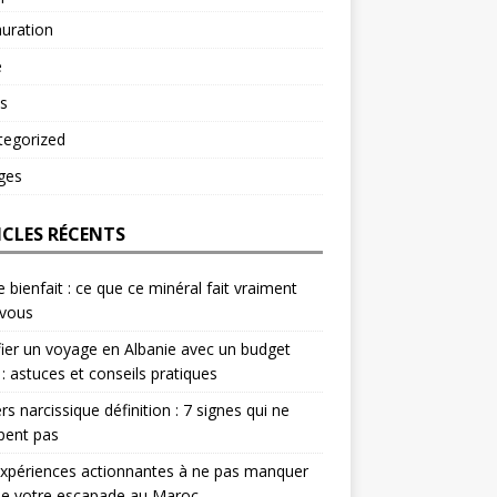
uration
é
s
tegorized
ges
ICLES RÉCENTS
e bienfait : ce que ce minéral fait vraiment
 vous
fier un voyage en Albanie avec un budget
 : astuces et conseils pratiques
rs narcissique définition : 7 signes qui ne
pent pas
xpériences actionnantes à ne pas manquer
de votre escapade au Maroc