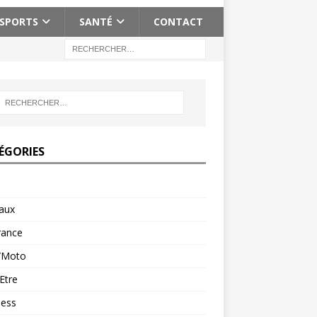
SPORTS
SANTÉ
CONTACT
ÉGORIES
aux
rance
/Moto
Etre
ness