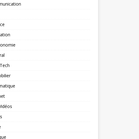
unication
nce
ation
ronomie
ral
-Tech
ilier
matique
net
Vidéos
rs
e
que