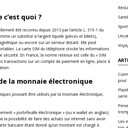
Resta
 c’est quoi ?
Sant
Sport
llement été reconnu depuis 2013 par l’article L. 315-1 du
Unca
mme un substitut à l’argent liquide (pièces et billets),
agnétique ou encore sur un serveur distant. Elle peut
Voya
ortables. La carte SIM du téléphone stocke les informations
de sécurité. En France, la norme retenue est celle du « SIM
ART
es transactions sur un compte de paiement en ligne, place à
tion.
Cuivr
de la monnaie électronique
pour
Plani
ques pouvant être utilisés par la monnaie électronique,
serré
Perve
trom
ment « portefeuille électronique » (ou e-wallet en anglais).
nne la possibilité de faire des achats sur internet sans avoir
Les e
 carte bancaire étant donné qu’un montant est chargé à
lors 