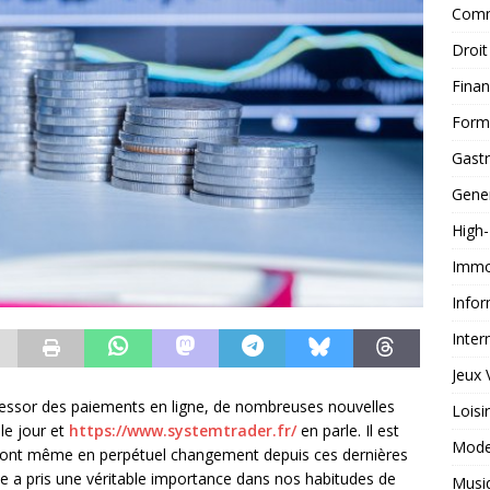
Comm
Droit
Fina
Form
Gast
Gene
High
Immob
Infor
Inter
Jeux 
 l’essor des paiements en ligne, de nombreuses nouvelles
Loisi
le jour et
https://www.systemtrader.fr/
en parle. Il est
Mod
ont même en perpétuel changement depuis ces dernières
e a pris une véritable importance dans nos habitudes de
Musi