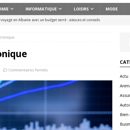
OMIE
INFORMATIQUE
LOISIRS
MODE
n voyage en Albanie avec un budget serré : astuces et conseils
tronique
cissique définition : 7 signes qui ne trompent pas
BIEN-ETRE
ences actionnantes à ne pas manquer lors de votre escapade au
onique
CAT
aison pour voyager en Géorgie : conseils pratiques et astuces
Commentaires fermés
Actu
Anim
fait : ce que ce minéral fait vraiment pour vous
BIEN-ETRE
Assu
Auto
Bien-
Busi