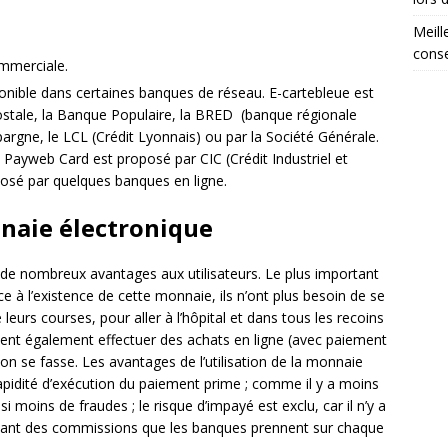
Meill
conse
mmerciale.
isponible dans certaines banques de réseau. E-cartebleue est
stale, la Banque Populaire, la BRED (banque régionale
argne, le LCL (Crédit Lyonnais) ou par la Société Générale.
. Payweb Card est proposé par CIC (Crédit Industriel et
posé par quelques banques en ligne.
naie électronique
e de nombreux avantages aux utilisateurs. Le plus important
âce à l’existence de cette monnaie, ils n’ont plus besoin de se
eurs courses, pour aller à l’hôpital et dans tous les recoins
ent également effectuer des achats en ligne (avec paiement
son se fasse. Les avantages de l’utilisation de la monnaie
 rapidité d’exécution du paiement prime ; comme il y a moins
ssi moins de fraudes ; le risque d’impayé est exclu, car il n’y a
ant des commissions que les banques prennent sur chaque